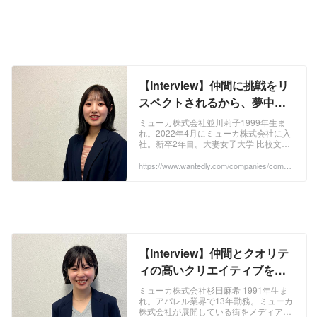
【Interview】仲間に挑戦をリ
スペクトされるから、夢中に
なって成長できる | 並川莉子 |
ミューカ株式会社並川莉子1999年生ま
れ。2022年4月にミューカ株式会社に入
Interview
社。新卒2年目。大妻女子大学 比較文化
学科を卒業。学生時代は6年間バレーボ
ール部のキャプテンを務める。海外に興
https://www.wantedly.com/companies/compa
ny_2952214/post_articles/871021
味があ...
【Interview】仲間とクオリテ
ィの高いクリエイティブを追
い求められる会社に出会えた
ミューカ株式会社杉田麻希 1991年生ま
れ。アパレル業界で13年勤務。ミューカ
喜び | 杉田麻希 | Interview
株式会社が展開している街をメディア化