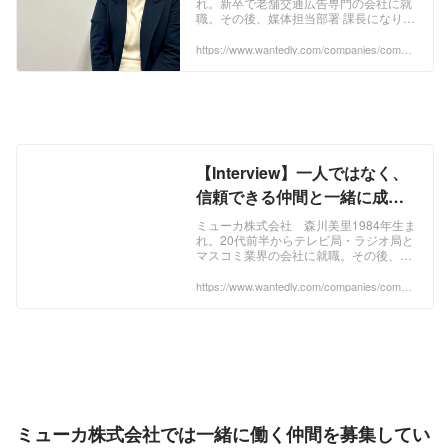
れ。新卒で老舗交通広告専門の会社に就
職。その後、媒体担当部署 課長になり15
年勤務する。2019年の11月にミューカ
株式会社に入社。今年で入社5年目。全
https://www.wantedly.com/companies/compa
ny_2952214/post_articles/871024
力で...
【Interview】一人ではなく、
信頼できる仲間と一緒に成長
できる会社 | 森川美里 |
ミューカ株式会社 森川美里1984年生ま
れ。20代前半からテレビ局・ラジオ局と
Interview
マスコミ業界の会社に就職。その後、芸
能事務所へ転職。8年勤めた芸能事務所
を退職後、2023年9月にミューカ株式会
https://www.wantedly.com/companies/compa
ny_2952214/post_articles/871016
社へ...
ミューカ株式会社では一緒に働く仲間を募集してい