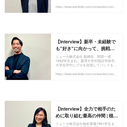
する広告に魅了され、2023年3月にミュ
ーカ株式会社に入社。現在入社10ヶ月。
https://www.wantedly.com/companies/compa
ny_2952214/post_articles/871044
仲...
【Interview】新卒・未経験で
も"好き"に向かって、挑戦し
続けられる会社 | 阿部一成 |
ミューカ株式会社 取締役 阿部一成
1992年生まれ。麗澤大学外国語学部卒。
Interview
大学在学中にプロを目指してバンドを結
成し日本各地でツアーライブを行う。バ
ンドの解散を機に交通広告を取り扱う広
https://www.wantedly.com/companies/compa
ny_2952214/post_articles/871018
告代理店を経...
【Interview】全力で相手のた
めに取り組む最高の仲間 | 植村
香織 | Interview
ミューカ株式会社植村香織1981年生ま