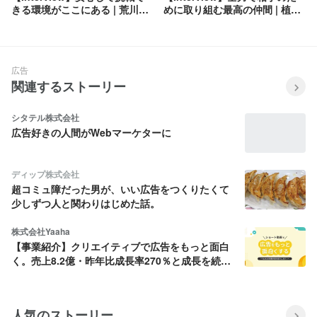
きる環境がここにある | 荒川愛
めに取り組む最高の仲間 | 植村
奈
香織
広告
関連するストーリー
シタテル株式会社
広告好きの人間がWebマーケターに
ディップ株式会社
超コミュ障だった男が、いい広告をつくりたくて
少しずつ人と関わりはじめた話。
株式会社Yaaha
【事業紹介】クリエイティブで広告をもっと面白
く。売上8.2億・昨年比成長率270％と成長を続け
るYaahaのショート動画広告事業を紹介します！
人気のストーリー