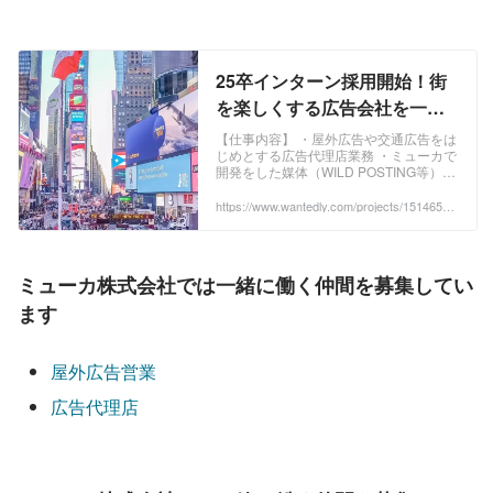
25卒インターン採用開始！街
を楽しくする広告会社を一緒
につくりませんか？ - ミューカ
【仕事内容】 ・屋外広告や交通広告をは
じめとする広告代理店業務 ・ミューカで
株式会社の法人営業の採用 -
開発をした媒体（WILD POSTING等）の
Wantedly
営業・販売 ・商...
https://www.wantedly.com/projects/1514652?
post_id=871044&post_location=in_content
ミューカ株式会社では一緒に働く仲間を募集してい
ます
屋外広告営業
広告代理店