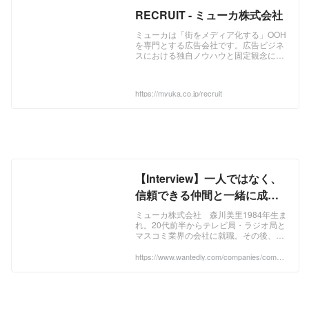
RECRUIT - ミューカ株式会社
ミューカは「街をメディア化する」OOH
を専門とする広告会社です。広告ビジネ
スにおける独自ノウハウと固定観念に縛
られない企画力が私たちの強みです。街
のあらゆるスペースをメディアとして捉
え、OOHに関する企画・開発から製作・
https://myuka.co.jp/recruit
施工までをワンストップで行います。
【Interview】一人ではなく、
信頼できる仲間と一緒に成長
できる会社 | 森川美里 |
ミューカ株式会社 森川美里1984年生ま
れ。20代前半からテレビ局・ラジオ局と
Interview
マスコミ業界の会社に就職。その後、芸
能事務所へ転職。8年勤めた芸能事務所
を退職後、2023年9月にミューカ株式会
https://www.wantedly.com/companies/compa
ny_2952214/post_articles/871016#:~:text=co.
社へ...
jp/recruit-,%E5%B1%8B%E5%A4%96%E5%
BA%83%E5%91%8A%E5%96%B6%E6%A
5%AD,%E3%83%9F%E3%83%A5%E3%8
3%BC%E3%82%AB%E6%A0%AA%E5%B
C%8F%E4%BC%9A%E7%A4%BE,-%E5%B