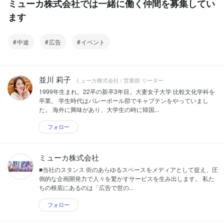
ミューカ株式会社では一緒に働く仲間を募集してい
ます
中途
広告
イベント
並川 莉子
ミューカ株式会社 / 営業部 リーダー
1999年生まれ。22卒の新卒3年目。大妻女子大学 比較文化学科を
卒業。 学生時代はバレーボール部でキャプテンをやっていまし
た。 海外に興味があり、大学生の時に韓国...
フォロー
ミューカ株式会社
■当社のスタンス 街のあらゆるスペースをメディアとして捉え、圧
倒的な企画開発力で人々を驚かすサービスを生み出します。 私た
ちの根底にあるのは「広告で世の...
フォロー