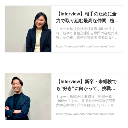
1%8B%E5%A4%96%E5%BA%83%E5%91%
8A%E5%96%B6%E6%A5%AD
【Interview】相手のために全
力で取り組む最高な仲間 | 植村
香織 | Interview
ミューカ株式会社植村香織1981年生ま
れ。新卒で老舗交通広告専門の会社に就
職。その後、媒体担当部署 課長になり15
年勤務する。2019年の11月にミューカ
株式会社に入社。今年で入社5年目。相
https://www.wantedly.com/companies/compa
ny_2952214/post_articles/871024
手の...
【Interview】新卒・未経験で
も"好き"に向かって、挑戦し
続けられる会社 | 阿部一成 |
ミューカ株式会社 取締役 阿部一成
1992年生まれ。麗澤大学外国語学部卒。
Interview
大学在学中にプロを目指してバンドを結
成し日本各地でツアーライブを行う。バ
ンドの解散を機に交通広告を取り扱う広
https://www.wantedly.com/companies/compa
ny_2952214/post_articles/871018
告代理店を経...