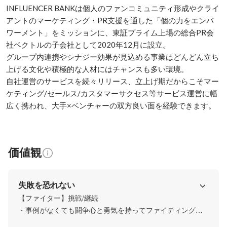
INFLUENCER BANKは個人のファンコミュニティ形成やクライ
アントのマーケティング・PR支援を通した「個の力をエンパ
ワーメント」をミッションに、東証プライム上場の総合PR会
社ベクトルの子会社として2020年12月に設立。

グループ内連携やシナジー効果が見込める事業はどんどん立ち
上げる文化や積極的な人材にはチャンスも多い環境。

自社運営のサービスを続々リリース、立上げ期だからこそマー
ケティング/セールス/カスタマーサクセス等サービス運営に幅
広く携われ、大手×ベンチャーの双方良い面を経験できます。
価値観
失敗を恐れない
【ファイター】挑戦/継続

・事例がなくても闘争心と勇気を持ってファイティングポ
ーズをとろう
