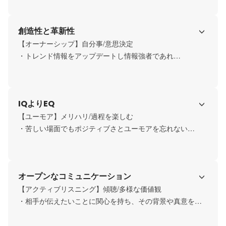
・目標達成やチャレンジに対してやり切ったと言える指標
を持とう
創造性と革新性
【オーナーシップ】自分事/意思決定

・トレンド情報をアップデートし情報強者であれ

・目標を達成するために考え挑み、成長を止めない
IQよりEQ
【ユーモア】メリハリ/過程を楽しむ

・苦しい場面でもポジティブさとユーモアを忘れない

・場を明るく鼓舞できる心の余白を持つ
オープンなコミュニケーション
【アクティブリスニング】傾聴/多様な価値観

・相手が伝えたいことに関心を持ち、その背景や真意を聞
く姿勢を持つ