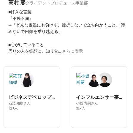
高村 馨
クライアントプロデュース事業部
■好きな言葉

『不撓不屈』

⇒「どんな困難にも負けず、挫折しないで立ち向かうこと。 諦
めないで困難を乗り越える」

■心がけていること

周りの人を笑顔に、知り合...
さらに表示
ビジネスデベロップメント部
インフルエンサー事業部 ライバープロデュース部
石譯 知樹さん
小坂 尚嗣さん
他1人
他2人