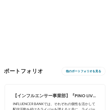
ポートフォリオ
他のポートフォリオを見る
【インフルエンサー事業部】『PINO LIVE
CEREMONY2022』開催決定！
INFLUENCER BANKでは、それぞれの個性を活かして
配信活動を続けるライバーを讃えると共に、ライバー