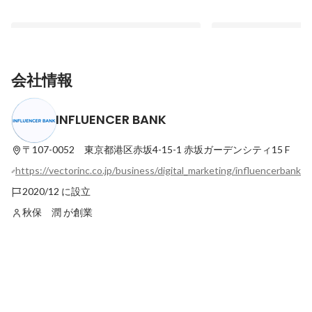
会社情報
INFLUENCER BANK
激動の新卒～転職活動！INFLUENCER
【就活の自己分析にも
BANKで叶えるやりがい×職場環境のベスト
INFLUENCER BAN
バランス｜【INFLUENCER BANK社員イ
やってみた！
〒107-0052 東京都港区赤坂4-15-1
赤坂ガーデンシティ15 F
最新順で表示
最新順で表示
ンタビューvol.10】
https://vectorinc.co.jp/business/digital_marketing/influencerbank
2020/12 に設立
秋保 潤 が創業