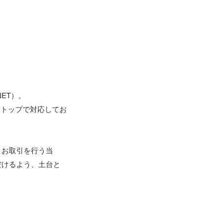
T）。

ストップで対応してお
とお取引を行う当
だけるよう、土台と