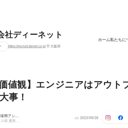
会社ディーネット
ホーム
私たちに
ー
https://recruit.denet.co.jp
大阪府
価値観】エンジニアはアウト
大事！
ディーネット 採用アシスタント, 安田 晋平
他5人
on
2023/09/28
クラウドビジネス部 運用サービス課