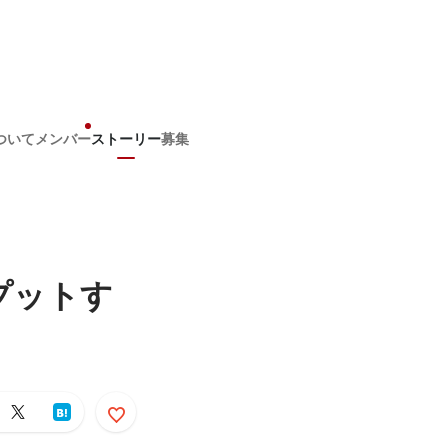
ついて
メンバー
ストーリー
募集
プットす