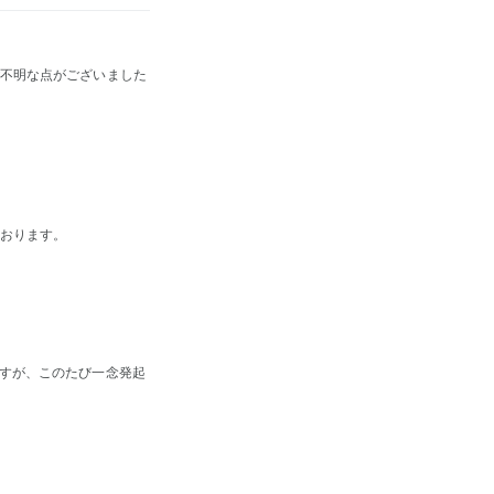
ご不明な点がございました
ております。
ですが、このたび一念発起