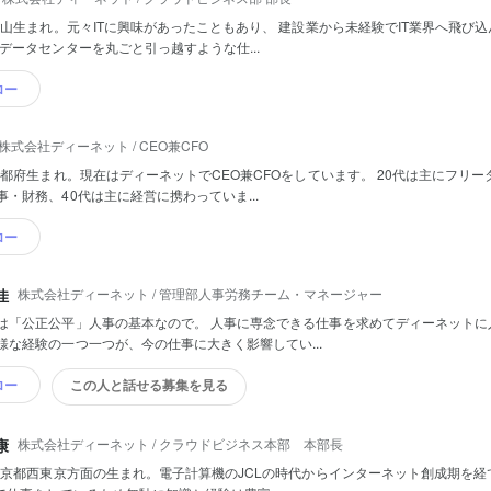
年岡山生まれ。元々ITに興味があったこともあり、 建設業から未経験でIT業界へ飛び込
 データセンターを丸ごと引っ越すような仕...
ロー
株式会社ディーネット / CEO兼CFO
年京都府生まれ。現在はディーネットでCEO兼CFOをしています。 20代は主にフリー
事・財務、40代は主に経営に携わっていま...
ロー
株式会社ディーネット / 管理部人事労務チーム・マネージャー
佳
は「公正公平」人事の基本なので。 人事に専念できる仕事を求めてディーネットに
様な経験の一つ一つが、今の仕事に大きく影響してい...
ロー
この人と話せる募集を見る
株式会社ディーネット / クラウドビジネス本部 本部長
康
年東京都西東京方面の生まれ。電子計算機のJCLの時代からインターネット創成期を