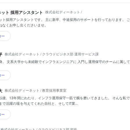
株式会社ディーネット /
ネット 採用アシスタント
ット採用アシスタントです。 主に新卒、中途採用のサポートを行っております。 
ねなくお申し出くださいませ。
ロー
株式会社ディーネット / クラウドビジネス部 運用サービス課
平
身。 文系大学から未経験でインフラエンジニアに 入門し運用保守のチームに属し
ロー
株式会社ディーネット / 教育採用事業室
大
以後、13年間にわたり、インフラ運用保守一筋で腕を磨いてきました。 そんな私
まで活躍の場を与えてくれた自社と、そしてIT業...
ロー
株式会社ディーネット / クラウドビジネス部 部長