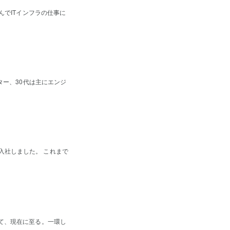
んでITインフラの仕事に
ター、30代は主にエンジ
入社しました。 これまで
経て、現在に至る。一環し