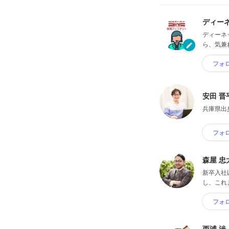
ディー
ディーネ
ら、気兼
フォ
安田 晋
兵庫県出
フォ
森屋 忠
新卒入社
し、これ
フォ
西浦 渉