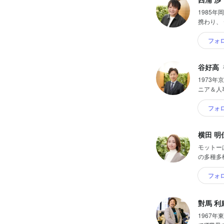
1985
携わり、
フォ
谷好高
1973
ニア＆人
フォ
横田 明
モットー
の多種多
フォ
對馬 利
1967