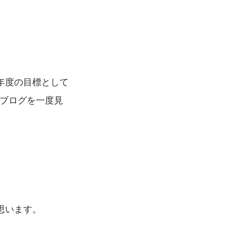
年度の目標として
術ブログを一度見
思います。