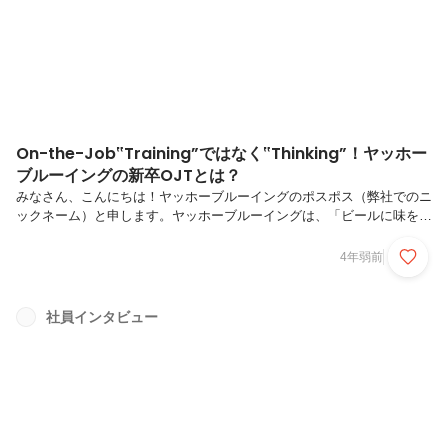
On-the-Job‟Training”ではなく‟Thinking”！ヤッホー
ブルーイングの新卒OJTとは？
みなさん、こんにちは！ヤッホーブルーイングのポスポス（弊社でのニ
ックネーム）と申します。ヤッホーブルーイングは、「ビールに味を！
人生に幸せを！」をミッションに掲げ、“よなよなエール”をはじめとし
た様々なクラフトビールを製造販売している会社です。私は、2021年
4年弱前
の4月に新卒で入社し、同年12月からモチベーションブルワーズという
ユニットで採用・人材育成のお仕事をしています！今回はヤッホーブル
ーイングのOJTについて、昨年「ヤッホー広め隊」でOJTを経験したか
社員インタビュー
てぃ～（弊社でのニックネーム）に話を聞いてみました。過去のかてぃ
～の記事はこちら！こんにちは。2021年新卒入社のかてぃ～です。
Want...