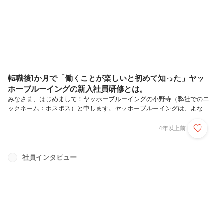
システム部の「システム管制塔（通称：シス管）」というユニットで大
活躍中の、「鳥取の奇跡」ことTT（弊社でのニックネーム）にお話を
聞いてみたい...
転職後1か月で「働くことが楽しいと初めて知った」ヤッ
ホーブルーイングの新入社員研修とは。
みなさま、はじめまして！ヤッホーブルーイングの小野寺（弊社でのニ
ックネーム：ポスポス）と申します。ヤッホーブルーイングは、よなよ
なエールを始めとした様々なクラフトビールを製造販売し、「ビールに
味を！人生に幸せを！」をミッションに掲げている会社です。私は、そ
4年以上前
んな会社に2021年の4月に新卒で入社し、同年12月から採用や人材開
発、組織開発などを担当しはじめました！そして配属して1か月間は、
12月に入社した中途採用メンバーの研修運営をお手伝いしていまし
社員インタビュー
た！（いやいや、1か月も研修運営することないでしょ…）ちょっと、
そこの方！心の声、だいぶ大きく漏れてますよ。まあ、こういう違和感
をもたれてもおか...