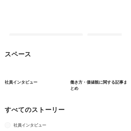
スペース
On-the-Job‟Training”ではな
大学院で学んだのは専
く‟Thinking”！ヤッホーブルーイング
ない！理系大学院を卒
社員インタビュー
働き方・価値観に関する記事ま
の新卒OJTとは？
くスタッフにインタビ
最新順で表示
最新順で表示
とめ
すべてのストーリー
社員インタビュー