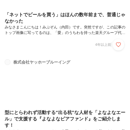
「ネットでビールを買う」はほんの数年前まで、普通じゃ
なかった
みなさまこんにちは！みぷぞん（内田）です。突然ですが、この記事の
トップ画像に写ってるのは、「愛」のうちわを持った楽天グループ代表
取締役の三木谷さん、キラッキラの服を着ているのがヤッホーの社長、
てんちょ（ニックネーム）です！実はこの写真は2017年に楽天ショッ
4年以上前
プオブザイヤーを10年連続受賞したときの画像なのですが、受賞した
際の衣装は、『仮装PJ』なるものが短期間で立ち上がり、色んな部署
のスタッフ数名でコンセプトから衣装作成、当日の段取りまで行ってい
株式会社ヤッホーブルーイング
ました！（笑）（このときのテーマはたしか大物歌手の『井手ノ小路
直十郎（いでのこうじ なおじゅうろう）』）私が入社したときにはす
でに、ヤッホー...
型にとらわれず活動する“出る杭”な人材を「よなよなエー
ル」で支援する『よなよなビアファンド』をご紹介しま
す！