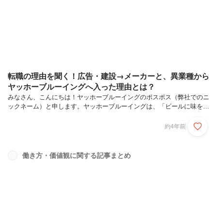
ようと思います。……そうなんですけど、今回お伝えしたいのは違うん
ですよ。本...
転職の理由を聞く！広告・建設→メーカーと、異業種から
ヤッホーブルーイングへ入った理由とは？
みなさん、こんにちは！ヤッホーブルーイングのポスポス（弊社でのニ
ックネーム）と申します。ヤッホーブルーイングは、「ビールに味を！
人生に幸せを！」をミッションに掲げ、“よなよなエール”をはじめとし
た様々なクラフトビールを製造販売している会社です。私は、2021年
約4年前
の4月に新卒で入社し、同年12月からモチベーションブルワーズという
ユニットで採用・人材育成のお仕事をしています！今回のストーリーで
は、転職後6か月経った社内のスタッフに、「どうして転職したの？」
働き方・価値観に関する記事まとめ
という話を中心に聞いてみようと思います。二人とも異業種・異業界か
らの転職。面白い話が聞けそうです！～ポスポスの偏見が入った紹介～
なっぴ：Ye...