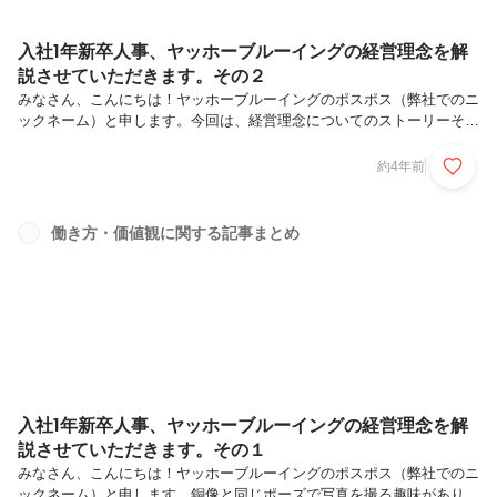
入社1年新卒人事、ヤッホーブルーイングの経営理念を解
説させていただきます。その２
みなさん、こんにちは！ヤッホーブルーイングのポスポス（弊社でのニ
ックネーム）と申します。今回は、経営理念についてのストーリーその
２！「ガッホー文化」について説明していきます。その１はこちらから
ご覧ください。5つの経営理念それでは改めまして、ヤッホーブルーイ
約4年前
ングの経営理念は以下の5つです。ミッション（使命 ヤッホーが存在
する意義、目的）ビジョン（将来像 長期の目標）価値観（絶対に譲れ
ないルール）ガッホー文化（組織文化 目に見えない当たり前のこと）
働き方・価値観に関する記事まとめ
ヤッホーバリュー（ヤッホーがファンに支持される価値）弊社で実際に
用いられている、経営理念の図価値観・ガッホー文化・ヤッホーバリュ
ーを基盤にし、大切...
入社1年新卒人事、ヤッホーブルーイングの経営理念を解
説させていただきます。その１
みなさん、こんにちは！ヤッホーブルーイングのポスポス（弊社でのニ
ックネーム）と申します。銅像と同じポーズで写真を撮る趣味があり、