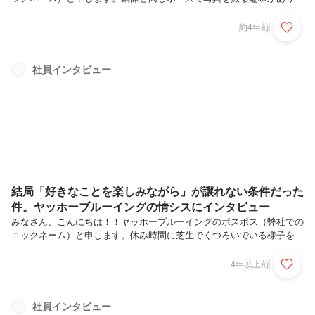
オフィスの近くにある像と撮りました。ヤッホーブルーイングは、「ビ
ールに味を！人生に幸せを！」をミッションに掲げ、“よなよなエー
約4年前
ル”をはじめとした様々なクラフトビールを製造販売している会社で
す。私は、2021年の4月に新卒で入社し、同年12月からモチベーション
ブルワーズというユニットで採用・人材育成のお仕事をしています！さ
社員インタビュー
て、今回はヤッホーブルーイングでとても大切にしている「経営理念」
についてのストーリーです。Wantedlyでは「共感採用」を大切にして
いるのに、...
結局「好きなことを楽しみながら」が譲れない条件だった
件。ヤッホーブルーイングの情シスにインタビュー
みなさん、こんにちは！！ヤッホーブルーイングのポスポス（弊社での
ニックネーム）と申します。休み時間に芝生でくつろいでいる様子を同
期に撮られましたヤッホーブルーイングは、「ビールに味を！人生に幸
せを！」をミッションに掲げ、“よなよなエール”をはじめとした様々な
4年以上前
クラフトビールを製造販売している会社です。私は、2021年の4月に新
卒で入社し、同年12月からモチベーションブルワーズというユニット
で人事・育成のお仕事をしています！今回は、一般的な会社でいう情報
社員インタビュー