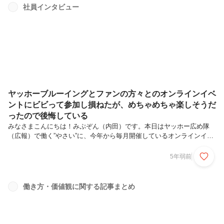
ビルディング研修「新人プロジェクト」について、その裏側を語らせて
社員インタビュー
いただきます。拙い文章ではありますが、少しの間だけお付き合いくだ
さい。目次「新人プロジェクト」とは？チームで働くってなんだろう？
苦悩した日々これがチ...
ヤッホーブルーイングとファンの方々とのオンラインイベ
ントにビビって参加し損ねたが、めちゃめちゃ楽しそうだ
ったので後悔している
みなさまこんにちは！みぷぞん（内田）です。本日はヤッホー広め隊
（広報）で働く”やさい”に、今年から毎月開催しているオンラインイベ
ント「よなよな 月の道楽座」についてお話を聞いてみました！新型コ
ロナウイルスの猛威に、減ったままの社交の場。家族の顔を思い出し引
5年弱前
きこもっているものの、飲み会は恋しい、、検索エンジンで「オンライ
ン飲み会」と入力してみたら、「つまらない」「盛り上がらない」の予
測変換。アララ。でもその気持ちもわかります。今回は、楽しいオンラ
働き方・価値観に関する記事まとめ
イン飲み会をイメージできなかった私が、自社のオンラインファンイベ
ントにやっぱり行きたくなった話をさせていただきます。紹介が遅れま
したが。2020年...