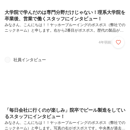
大学院で学んだのは専門分野だけじゃない！理系大学院を
卒業後、営業で働くスタッフにインタビュー！
みなさん、こんにちは！！ヤッホーブルーイングのポスポス（弊社での
ニックネーム）と申します。右から2番目がポスポス。歴代の製品が並
んでいる某会議室で立ち話をしています。ヤッホーブルーイングは、
「ビールに味を！人生に幸せを！」をミッションに掲げ、”よなよなエ
4年弱前
ール”をはじめとした様々なクラフトビールを製造販売している会社で
す。私は、2021年の4月に新卒で入社し、同年12月からモチベーション
ブルワーズというユニットで人事・育成のお仕事をしています！今回は
社員インタビュー
いつもと異なり、新卒の方に読んでもらいたい記事です。（もちろん既
卒の方が読んでも面白い内容だと思います！）新卒スタッフに、ヤッホ
ーへの志望理由...
「毎日会社に行くのが楽しみ」院卒でビール製造をしてい
るスタッフにインタビュー！
みなさん、こんにちは！！ヤッホーブルーイングのポスポス（弊社での
ニックネーム）と申します。写真の右がポスポスです。中央奥が過去の