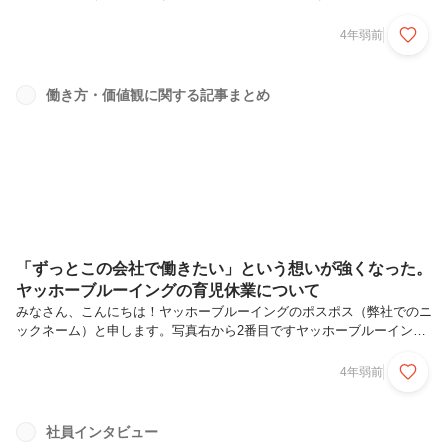
ストーリーでおなじみの「みぷぞん」、左も過去のストーリーに登場し
ました、「ちゃこ」です。ヤッホーブルーイングは、「ビールに味を！
4年弱前
人生に幸せを！」をミッションに掲げ、”よなよなエール”をはじめとし
た様々なクラフトビールを製造販売している会社です。私は、2021年
の4月に新卒で入社し、同年12月からモチベーションブルワーズという
働き方・価値観に関する記事まとめ
ユニットで人事・育成のお仕事をしています！今回はいつもと異なり、
新卒の方に読んでもらいたい記事です。（もちろん既卒の方が読んでも
面白い内容だ...
「ずっとこの会社で働きたい」という想いが強くなった。
ヤッホーブルーイングの育児休業について
みなさん、こんにちは！ヤッホーブルーイングのポスポス（弊社でのニ
ックネーム）と申します。写真右から2番目ですヤッホーブルーイング
は、「ビールに味を！人生に幸せを！」をミッションに掲げ、“よなよ
なエール”をはじめとした様々なクラフトビールを製造販売している会
4年弱前
社です。私は、2021年の4月に新卒で入社し、同年12月からモチベーシ
ョンブルワーズというユニットで採用・人材育成のお仕事をしていま
す！ところでみなさん、本日（9/19）は何の日かご存じですか？「敬老
社員インタビュー
の日！」うんうん、そうですね。私も今日の夜はおばあちゃんに電話し