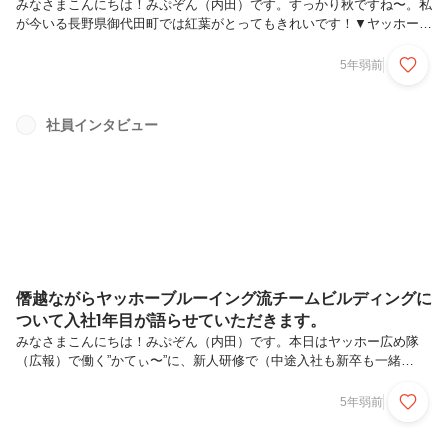
みなさまこんにちは！みぷぞん（内田）です。すっかり秋ですね〜。私
が今いる長野県御代田町では紅葉がとってもきれいです！▼ヤッホース
タッフ"もえぴー"が撮影した写真（浅間山）さてさて、本日は、型にと
らわれず活動する“出る杭”な人材を「よなよなエール」で支援する、
5年弱前
『よなよなビアファンド』をご紹介します！こちらの企画は、よなよな
未来課（ブランディング・マーケティングチーム）という部署が中心
に、ヤッホーブルーイングの様々なユニットのメンバーが横断で参加す
社員インタビュー
るプロジェクトで推進しています。例えば、普段は自社通販サイトを運
営しているスタッフやファン向けイベントを企画しているスタッフ、広
報担当、自社SNS...
僭越ながらヤッホーブルーイング流チームビルディングに
ついて入社1年目が語らせていただきます。
みなさまこんにちは！みぷぞん（内田）です。本日はヤッホー広め隊
（広報）で働く”かてぃ〜”に、新人研修で（中途入社も新卒も一緒
に！）必ず行っているチームビルディング研修「新人プロジェクト」に
ついてお話を聞いてみました！はじめまして、今年2021年新卒入社の
5年弱前
かてぃ～（弊社でのニックネーム）と申します！新人というだけあって
笑顔が眩しいですね今回は、ヤッホーブルーイングが行っているチーム