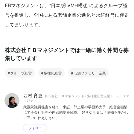
FBマネジメントは、“日本版LVMH構想”によるグループ経
営を推進し、全国にある老舗企業の進化と永続経営に伴走
してまいります。
株式会社ＦＢマネジメントでは一緒に働く仲間を募
集しています
グループ経営
多柱化経営
老舗ファミリー企業
西村 育恵
株式会社ＦＢマネジメント / 多柱化経営支援チーム マネ
ージャー
衆議院議員秘書を経て、東証一部上場の学習塾大手・経営企画部
にて子会社管理や内部統制を経験。 好きな言葉は「賜物を生かし
て互いに仕えなさい」。
フォロー