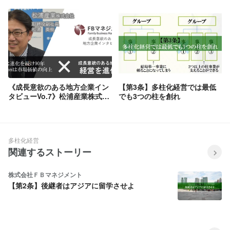
次々と新しい価値を生み出す
の実施について
「次世代型商社」が紡ぐ未来
《成長意欲のある地方企業イン
【第3条】多柱化経営では最低
タビューVo.7》松浦産業株式会
でも3つの柱を創れ
社：始まりは、わら縄製造業。
商品の高品質力とスピード感
で、創業100年企業を目指す。
多柱化経営
関連するストーリー
株式会社ＦＢマネジメント
【第2条】後継者はアジアに留学させよ