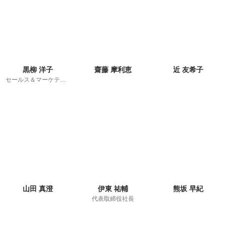
黒柳 洋子
齋藤 摩利恵
近 友希子
セールス＆マーケティング
山田 真澄
伊東 祐輔
熊坂 早紀
代表取締役社長