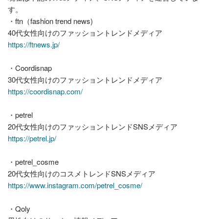
す。

・ftn（fashion trend news)

https://ftnews.jp/
・Coordisnap

https://coordisnap.com/
・petrel

https://petrel.jp/
・petrel_cosme

https://www.instagram.com/petrel_cosme/
・Qoly
