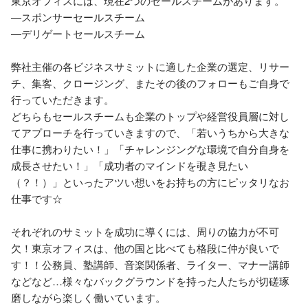
東京オフィスには、現在2つのセールスチームがあります。

―スポンサーセールスチーム

―デリゲートセールスチーム

弊社主催の各ビジネスサミットに適した企業の選定、リサー
チ、集客、クロージング、またその後のフォローもご自身で
行っていただきます。

どちらもセールスチームも企業のトップや経営役員層に対し
てアプローチを行っていきますので、「若いうちから大きな
仕事に携わりたい！」「チャレンジングな環境で自分自身を
成長させたい！」「成功者のマインドを覗き見たい
（？！）」といったアツい想いをお持ちの方にピッタリなお
仕事です☆

それぞれのサミットを成功に導くには、周りの協力が不可
欠！東京オフィスは、他の国と比べても格段に仲が良いで
す！！公務員、塾講師、音楽関係者、ライター、マナー講師
などなど…様々なバックグラウンドを持った人たちが切磋琢
磨しながら楽しく働いています。