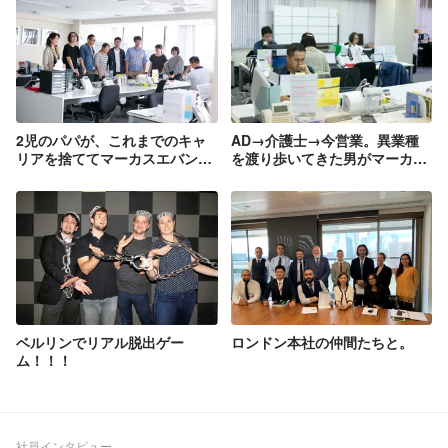
2児のパパが、これまでのキャ
AD→介護士→今営業。異業種
リアを捨ててマーカスエバンズ
を渡り歩いてきた男がマーカス
を選んだワケとは？
エバンズに決めた理由
ベルリンでリアル脱出ゲー
ロンドン本社の仲間たちと。
ム！！！
社員インタビュー