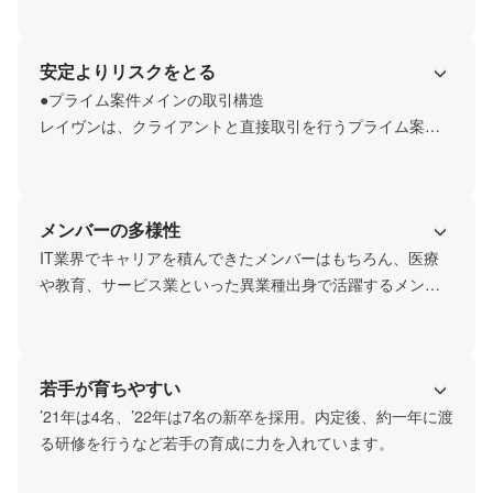
高めることができます。
多くの会社では、営業は営業部、採用・教育は人事部、と
いったように縦割りでこなしていますが、レイヴンでは小
安定よりリスクをとる
規模案件（1～2名程度）であればひとりで、中規模案件（3
名～）以上であればチームで、全ての機能をワンストップ
●プライム案件メインの取引構造

でこなしています。

レイヴンは、クライアントと直接取引を行うプライム案件
実務の能力を高めるとともに、事業を運営していくために
を多く獲得しています。プライム案件には高い難易度や責
必要な様々な能力を身につけられる点もレイヴンならでは
任が伴いますが、その分だけ収益性の高い事業運営が可
です。
能。能力だけでなく、売上も伸ばしやすいのもレイヴンの
メンバーの多様性
特徴です。

2021年度は、プライム案件の売上比率が92％*となりました
IT業界でキャリアを積んできたメンバーはもちろん、医療
が、これに満足せず、さらに多くのプライム案件の獲得を
や教育、サービス業といった異業種出身で活躍するメンバ
目指しています。

ーが在籍しています。
*PM/PMO事業部 コネクティッドサービスGの売上比率にな
ります。会社全体での売上比率は異なります。
若手が育ちやすい
’21年は4名、’22年は7名の新卒を採用。内定後、約一年に渡
る研修を行うなど若手の育成に力を入れています。