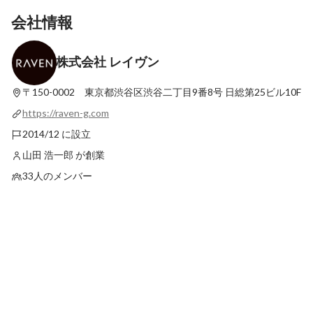
会社情報
株式会社 レイヴン
レイヴンの福利厚生 Vol.1 教育支援制度
新卒１年目の週間スケジュ
最新順で表示
最新順で表示
〒150-0002 東京都渋谷区渋谷二丁目9番8号
日総第25ビル10F
https://raven-g.com
2014/12 に設立
山田 浩一郎 が創業
33人のメンバー