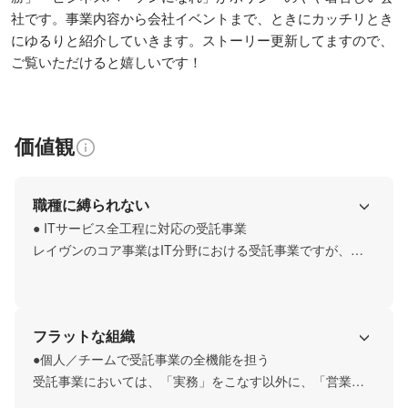
社です。事業内容から会社イベントまで、ときにカッチリとき
にゆるりと紹介していきます。ストーリー更新してますので、
ご覧いただけると嬉しいです！
価値観
職種に縛られない
● ITサービス全工程に対応の受託事業

レイヴンのコア事業はIT分野における受託事業ですが、シ
ステムの開発・運用だけが事業領域ではありません。ITサ
ービスを創る～提供するまでの全工程（企画、システム開
発、運用構築、運用、プロマネ）を事業領域としていま
フラットな組織
す。

幅広い領域に対応するのはレイヴンだけでなく、そこで働
●個人／チームで受託事業の全機能を担う

く社員も同様です。特定の領域で専門性を磨くのはもちろ
受託事業においては、「実務」をこなす以外に、「営業」
ん、複数領域に挑戦し、ビジネスパーソンとしての能力を
「採用・教育」「採算・要員管理」の機能が必要です。
