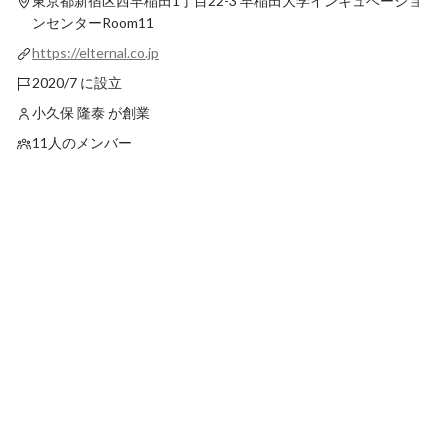
東京都新宿区西早稲田1丁目22-3
早稲田大学インキュベーショ
最新順で表示
ンセンターRoom11
https://elternal.co.jp
2020/7 に設立
小久保 隆泰 が創業
11人のメンバー