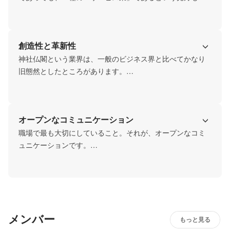
般的になりつつあります。したがって、その価値の提供の
仕方を顧客第一主義で見直していくことはとても重要であ
り、当社がお手伝いをさせていただく中でも、顧客視点を
創造性と革新性
忘れないことを大切にしています。
神社仏閣という業界は、一般のビジネス界と比べてかなり
旧態然としたところがあります。

ELternalは、そうした業界にあってAcceptableな形で創造
的・革新的なサービスを企画し、導入していきます。お寺
のDXを進める上でも、現場を熟知したメンバーがいるから
オープンなコミュニケーション
こそ、現実現実な形での導入ができるものと考えていま
す。
職場で最も大切にしていること。それが、オープンなコミ
ュニケーションです。

スタートアップであり、誰もがミッションに近いところに
いるからこそ、互いを尊重して何でもフラットに意見を言
える環境です。オープンなコミュニケーションなくして、
多様性を企業価値のドライバーにしていくことはできませ
ん！
メンバー
もっと見る