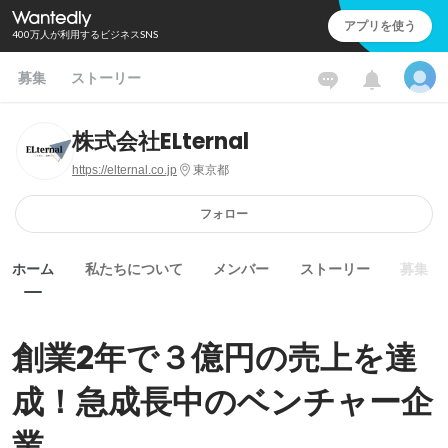
アプリを使う
400万人が利用するビジネスSNS
募集
ストーリー
株式会社ELternal
https://elternal.co.jp
東京都
フォロー
ホーム
私たちについて
メンバー
ストーリー
募集
創業2年で３億円の売上を達
成！急成長中のベンチャー企
業