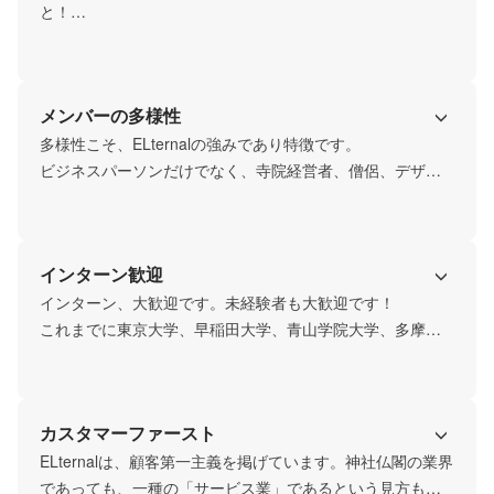
と！

スタートアップだからこそ、速いペースで自分自身をアッ
プデートしながら、チームとして成果を上げていくことが
求められます。

メンバーの多様性
新しく加わるメンバーの方については、最初からいわゆる
「優秀（≒何でも/何かができる）」である必要はありませ
多様性こそ、ELternalの強みであり特徴です。

んが、知的好奇心、勤勉さ、努力とスピード感を大切にし
ビジネスパーソンだけでなく、寺院経営者、僧侶、デザイ
てくださることを願っています。
ナー、エンジニア等、まるでドラクエのパーティのような
多様性が特徴です。だからこそ、どんな人にも活躍の場が
きっとあるはず。とりわけ僧籍をお持ちの方については、
インターン歓迎
当社ほど僧籍を仕事に活かせる場所は他にないと思いま
す！
インターン、大歓迎です。未経験者も大歓迎です！

これまでに東京大学、早稲田大学、青山学院大学、多摩美
術大学から現役大学生がインターンとして関わり、それぞ
れの強みを生かして活躍してくれました。地方創生や観光
資源開発に携わりたい方、シード期のベンチャーを肌で体
カスタマーファースト
験してみたい方、お寺・神社や歴史が好きな方など、ご連
絡をお待ちしています！どんな会社に行っても通用する力
ELternalは、顧客第一主義を掲げています。神社仏閣の業界
がきっと身につくはずです。
であっても、一種の「サービス業」であるという見方も一