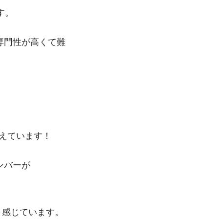
す。
専門性が高くて難
考えています！
ンバーが
と感じています。