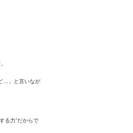
す。
ど…」と言いなが
する力”だからで