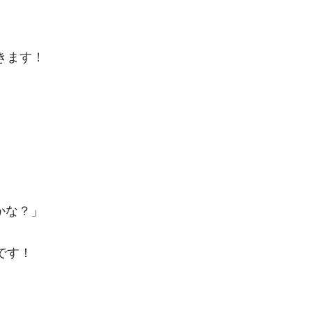
きます！
かな？」
です！