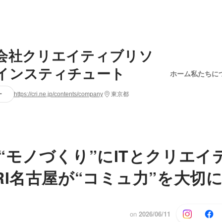
会社クリエイティブリソ
インスティチュート
ホーム
私たちに
ー
https://cri.ne.jp/contents/company
東京都
“モノづくり”にITとクリエイ
RI名古屋が“コミュ力”を大切
on
2026/06/11