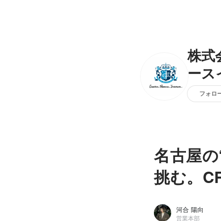
株式
ース
フォロ
名古屋の
挑む。C
河合 陽向
営業本部