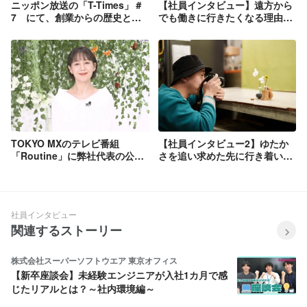
ニッポン放送の「T-Times」＃
【社員インタビュー】遠方から
7 にて、創業からの歴史と理
でも働きに行きたくなる理由
念をお話させて頂きました。
は”人”にあり。花への愛が止ま
らない女性リーダー
TOKYO MXのテレビ番組
【社員インタビュー2】ゆたか
「Routine」に弊社代表の公門
さを追い求めた先に行き着いた
が出演いたしました。
株式会社hanami。花を愛でる
体験づくりに企画から携わるUX
エンジニアが惹かれた魅力と
は？
社員インタビュー
関連するストーリー
株式会社スーパーソフトウエア 東京オフィス
【新卒座談会】未経験エンジニアが入社1カ月で感
じたリアルとは？～社内環境編～