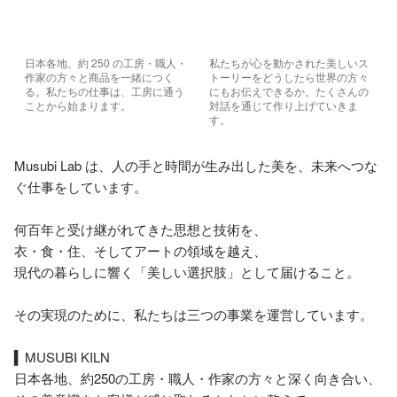
日本各地、約 250 の工房・職人・
私たちが心を動かされた美しいス
作家の方々と商品を一緒につく
トーリーをどうしたら世界の方々
る。私たちの仕事は、工房に通う
にもお伝えできるか。たくさんの
ことから始まります。
対話を通じて作り上げていきま
す。
Musubi Lab は、人の手と時間が生み出した美を、未来へつな
ぐ仕事をしています。

何百年と受け継がれてきた思想と技術を、

衣・食・住、そしてアートの領域を越え、

現代の暮らしに響く「美しい選択肢」として届けること。

その実現のために、私たちは三つの事業を運営しています。

▍MUSUBI KILN

日本各地、約250の工房・職人・作家の方々と深く向き合い、
