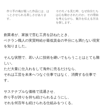
作り手の魂が籠った作品には、は
そのモノを見た時、なぜ自分たち
っとさせられる美しさがありま
は心を動かされたのか。その理由
す。
を考えながら、魅力を伝える方法
を探します。
創業者が、家族で営む工房を訪ねたとき、

ベテラン職人の実質時給が最低賃金の半分にも満たない現実
を知りました。

そんな状態で、若い人に技術を継いでもらうことはとても難
しい。

ただ大量に仕入れをして海外に売るだけなら、

それは工芸を未来へつなぐ仕事ではなく、消費する仕事で
す。

サステナブルな価格で流通させ、

作り手が誇りを持ち続けられるようにし、

それを何百年も続けられる仕組みをつくる。
