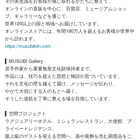
その美意識をお客様が感じ取れるかたちに整えて、

オンラインの直販を中心に、百貨店、ミュージアムショッ
プ、ギャラリーなどを通じて、

世界120以上の国と地域へお届けしています。

オンラインストアには、年間180万人を超えるお客様が世界中
https://musubikiln.com
▍MUSUBI Gallery

若手作家から重要無形文化財保持者まで。

作品には、技巧を超えた思想と物語が息づいています。

それを文化の壁を越えて届け、メッセージが伝わり、

やがて大切にする人のもとへ届く。

そうした道筋を丁寧に整える場を目指しています。

▍空間プロジェクト

ラグジュアリーホテル、ミシュランレストラン、大使館、プ
ライベートレジデンス。

最上級のゲストを迎える空間へ、器や装飾を含む調度品をご