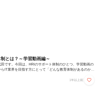
カーの情報システムに勤めていました。各種管理システムの開
に関わる大規模なプロジェクトの中心になって仕事をやら...
体制とは？～学習動画編～
田です。今回は、HRIのサポート体制のひとつ、学習動画の
からIT業界を目指す方にとって「どんな教育体制があるのか」
トだと思います。HRIはIT業界未経験で入社した社員が95％
業、営業、事務など様々な経歴の社員が在籍しています！IT知
1年以上前
入社時点のレベルも人それぞれ…入社する方がどんなレベルで
礎から応用までの学習環境をご用意しています。今回紹介する
初に触れる基礎のコンテンツ！入社が決まり次第お渡ししてい
ている期間を使って学習を進められます。選考前...