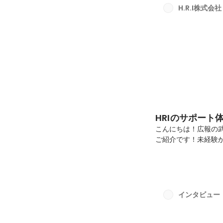
かな。大手飲食メー
H.R.I株式会社
発・改修や、会社全体
HRIのサポート
こんにちは！広報の武
ご紹介です！未経験
って重視したいポイン
と多く、前職が接客
識やPCスキルなど
も活躍できるよう基
学習動画は、一番最
インタビュー
るので、入社前の空い