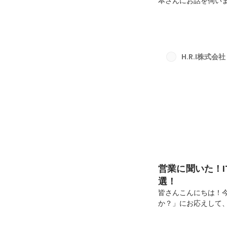
本さんにお話を伺い
教えてください。よ
前の現場はPMO案
ワークの設計や検証
ていたのはいつ頃でし
たんですけど、当時は
H.R.I株式会社
があった程度でしたね
営業に聞いた！
選！
皆さんこんにちは！
か？」にお応えして、
介していきます。IT
いけど、何から始め