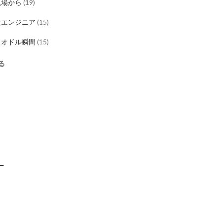
現場から
(
19
)
験エンジニア
(
15
)
ロオドル瞬間
(
15
)
る
ス
ー
I