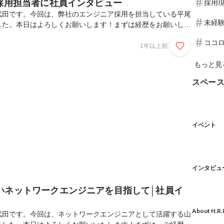
の採用担当者に社員インタビュー
採用
武田です。今回は、弊社のエンジニア採用を担当している平尾
未経
した。本日はよろしくお願いします！まずは経歴をお願いしま
長をしていて、ITエンジニアへのキャリアチェンジのため
ココ
。未経験からのスタートだったので、入社後はDAWNやカリキ
1年以上前
ルを身に着け、そこからITエンジニアとしてのキャリアがスタ
もっと見
、金融系システムの開発・保守運用で主にJava言語を使って
頂く要件書をもとに外部設計を行ったり、システムのレビュー
スペー
を動かす仕事でしたね。現在はリクルーターとして...
イベント
インタビュ
いネットワークエンジニアを目指して│社員イ
About H.R.
武田です。今回は、ネットワークエンジニアとして活躍する山