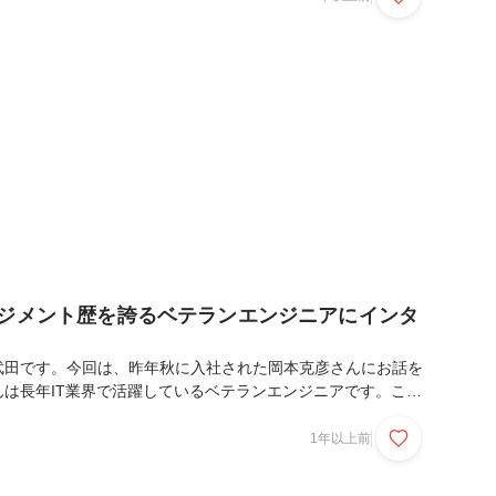
ジニアを目指す人だけでなく、ITリテラシーを高めたいすべて
家資格です。プログラミング、ネットワーク、データベース、
基礎知識を幅広く学ぶことができるため、IT業界を目指す最初
す。2023年度の合格率は47％でした。計画的...
ネジメント歴を誇るベテランエンジニアにインタ
武田です。今回は、昨年秋に入社された岡本克彦さんにお話を
んは長年IT業界で活躍しているベテランエンジニアです。これ
の経緯など語っていただきました。岡本さん本日はよろしくお
、ご経歴をお願いします。1社目は証券会社でソフトウェアや
1年以上前
運用を、2社目では外食サービスを展開する企業でプログラマ
いました。3社目が一番長く勤めた会社で、25年くらいいた