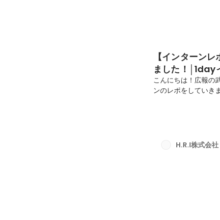
【インターンレ
ました！│1da
こんにちは！広報の武
ンのレポをしていきま
験会を実施しています
エンジニアの擬似体験
HRIが2021年にリ
入門知識やプログラ
ます。現在DAWNに
H.R.I株式会社
談でご自身の目標やス