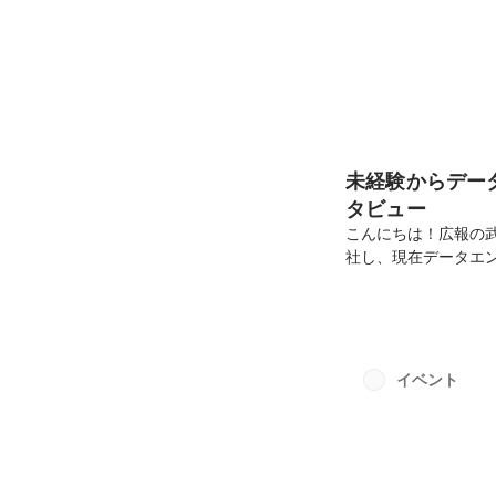
未経験からデー
タビュー
こんにちは！広報の武
社し、現在データエ
よろしくお願いいた
しくお願いします！わ
はイタリアンレスト
えているときにIT
在はクレジット会社
イベント
います。データの中身