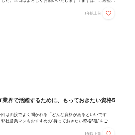
ました。本日はよろしくお願いいたします！まずは、ご経歴を
ろしくお願いします。これまで2つの案件を経験してきて、以
件で、大手保険会社のネットワークを担当し、現在は、ネット
1年以上前
などの業務を行っています。ネットワークエンジニアを目指し
たか？HRIに入社してからです。大学時代にもITを学んでい
Web系のサイト制作やプログラミングがメインで、ITに興味
。入社後の最初の現場がネットワーク案件で、そこか...
IT業界で活躍するために、もっておきたい資格5
今回は面接でよく聞かれる「どんな資格があるといいです
弊社営業マンもおすすめの”持っておきたい資格5選”をご紹
エンジニアの登竜門！基本情報技術者試験「IT業界を目指した
ればいいかわからない…」という方におすすめなのが基本情報
1年以上前