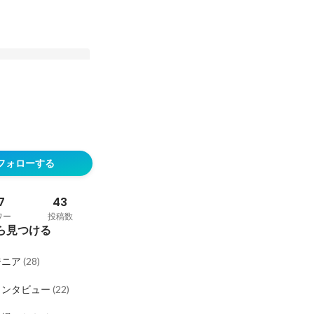
IT業界で活躍するた
きたい資格5選！
フォローする
7
43
ワー
投稿数
ら見つける
ジニア
(
28
)
インタビュー
(
22
)