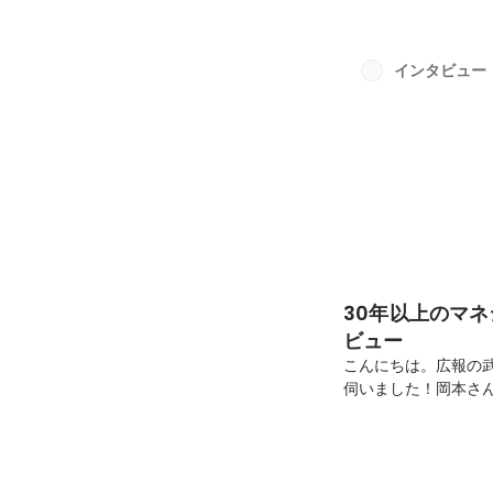
技術者試験！ITエン
の社会人に役立つ国
セキュリティなどの
インタビュー
のステップとして最適で
30年以上のマ
ビュー
こんにちは。広報の
伺いました！岡本さ
までのご経験や入社
願いします。まずは
ツールの開発、保守
ーや要件定義をやって