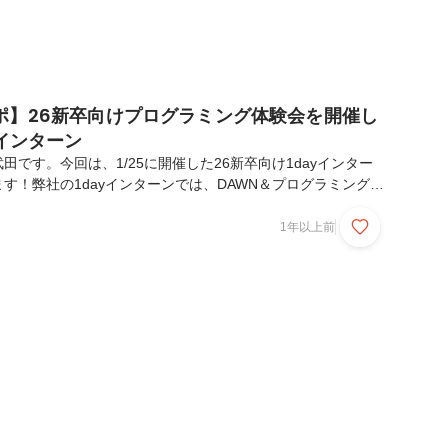
ポ】26新卒向けプログラミング体験会を開催し
yインターン
田です。今回は、1/25に開催した26新卒向け1dayインター
す！弊社の1dayインターンでは、DAWN＆プログラミング体
。実際に、DAWNで学び、プログラミングに触れることでIT
をすることができちゃいます！DAWNとは？『DAWN』は
1年以上前
リースした、未経験者向けIT学習サービスです。IT業界で必要な
ミング知識など、未経験者がIT業界に踏み出す準備を後押しし
は3つのコースがあり、どのように進めていくかは入社後の面
キルを参考にしながら決...