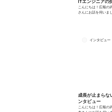
ITエンジニア
こんにちは！広報の
さんにお話を伺いま
す。前職は飲食店の店
HRIに入社しました
ュラムを通じてスキ
ートしました。現場は
いました。顧客から
インタビュー
やテストなど黙々と手
成長が止まらな
ンタビュー
こんにちは！広報の