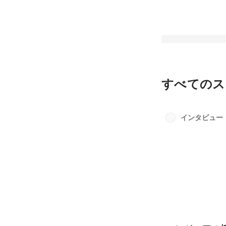
すべてのス
ITエンジニアの採
ンタビュー
インタビュー
最新順で表示