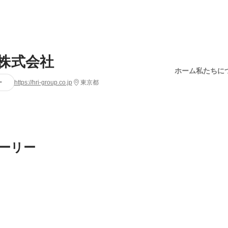
.I株式会社
ホーム
私たちに
ー
https://hri-group.co.jp
東京都
ーリー