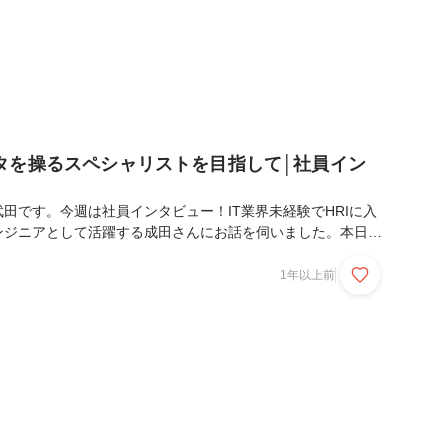
タを操るスペシャリストを目指して│社員イン
田です。今週は社員インタビュー！IT業界未経験でHRIに入
ンジニアとして活躍する成田さんにお話を伺いました。本日は
します！では最初に、成田さんの経歴を教えてください。よろ
たしはHRIが3社目でして、1社目ではパティシエ、2社目で
1年以上前
ランで仕事をしていました。ライフステージの変化で転職を考
業界での仕事に興味を持ち、キャリアチェンジを決めました。現
のデータエンジニアとしてデータベースの保守運用に従事して
に不備や不足があった時に追加したり直したり、改...