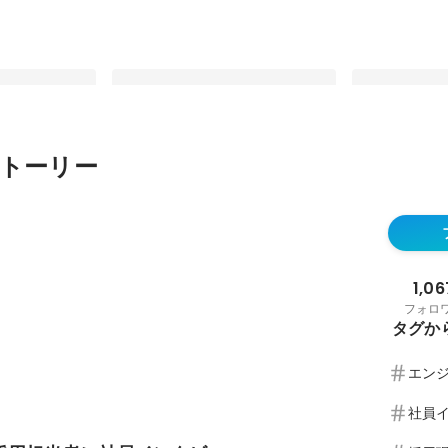
トーリー
用担当者に社員イ
成長が止まらないネットワークエン
営業に聞いた！
ジニアを目指して│社員インタビュ
めに、もってお
ー
最新順で表示
最新順で表示
1,06
フォロ
タグか
エン
社員