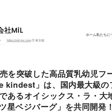
会社MiL
ホーム
私たちに
ー
https://mil-inc.com
東京都
販売を突破した高品質乳幼児フ
e kindest」は、国内最大級
であるオイシックス・ラ・大
ツ星ベジバーグ」を共同開発