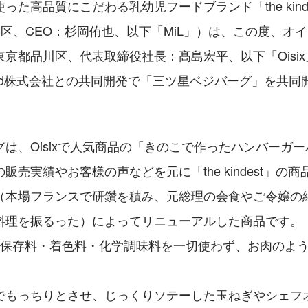
った高品質にこだわる乳幼児フードブランド「the kind
谷区、CEO：杉岡侑也、以下「MiL」）は、この度、オ
京都品川区、代表取締役社長：髙島宏平、以下「Oisix
od Fund株式会社との共同開発で「三ツ星ベジバーグ」を共
は、Oisixで人気商品の「きのこで作ったハンバーガ
販売実績やお客様の声などを元に「the kindest」の
（本場フランスで研鑽を積み、元総理の会食やご令嬢の
料理を振るった）によってリニューアルした商品です。
・保存料・着色料・化学調味料を一切使わず、お肉のよ
。
でもっちりとさせ、じっくりソテーした玉ねぎやシェフ