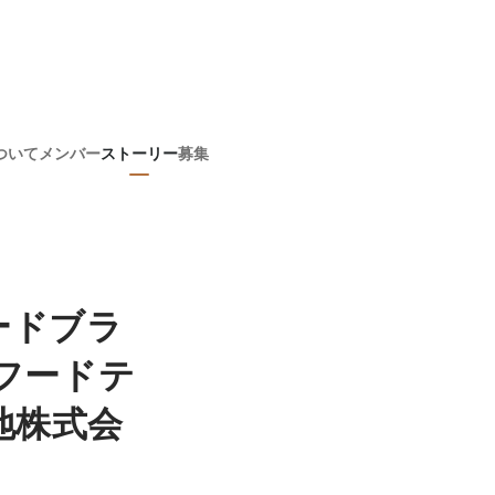
ついて
メンバー
ストーリー
募集
ードブラ
のフードテ
地株式会
！