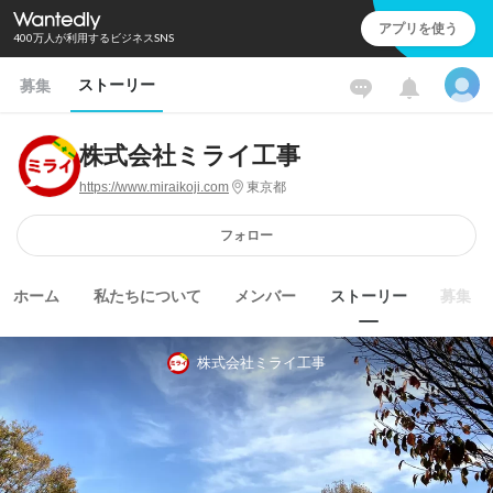
アプリを使う
400万人が利用するビジネスSNS
ストーリー
募集
株式会社ミライ工事
https://www.miraikoji.com
東京都
フォロー
ホーム
私たちについて
メンバー
ストーリー
募集
株式会社ミライ工事