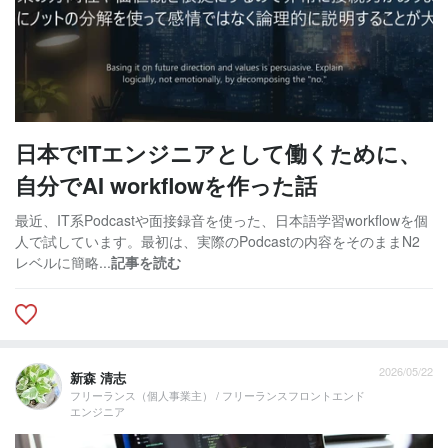
日本でITエンジニアとして働くために、
自分でAI workflowを作った話
最近、IT系Podcastや面接録音を使った、日本語学習workflowを個
人で試しています。最初は、実際のPodcastの内容をそのままN2
レベルに簡略...
記事を読む
2026/05/22
新森 清志
フリーランス（個人事業主） / フリーランスフロントエンド
エンジニア