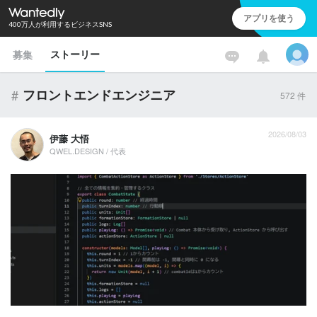
アプリを使う
400万人が利用するビジネスSNS
ストーリー
募集
#
フロントエンドエンジニア
572
件
2026/08/03
伊藤 大悟
QWEL.DESIGN / 代表