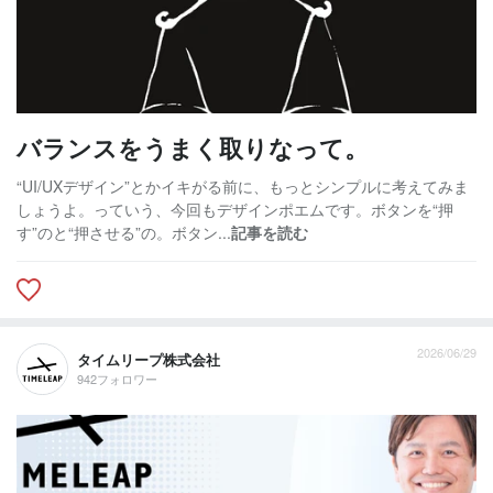
バランスをうまく取りなって。
“UI/UXデザイン”とかイキがる前に、もっとシンプルに考えてみま
しょうよ。っていう、今回もデザインポエムです。ボタンを“押
す”のと“押させる”の。ボタン...
記事を読む
2026/06/29
タイムリープ株式会社
942フォロワー