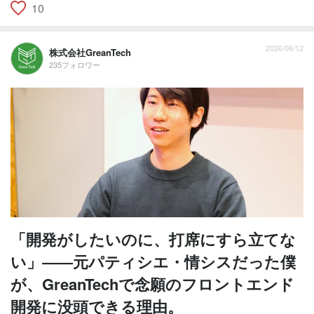
10
2026/06/12
株式会社GreanTech
235フォロワー
「開発がしたいのに、打席にすら立てな
い」――元パティシエ・情シスだった僕
が、GreanTechで念願のフロントエンド
開発に没頭できる理由。