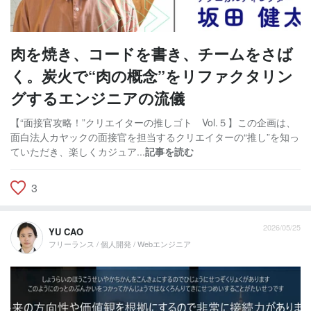
肉を焼き、コードを書き、チームをさば
く。炭火で“肉の概念”をリファクタリン
グするエンジニアの流儀
【“面接官攻略！”クリエイターの推しゴト Vol.５】この企画は、
面白法人カヤックの面接官を担当するクリエイターの“推し”を知っ
ていただき、楽しくカジュア...
記事を読む
3
2026/05/25
YU CAO
フリーランス / 個人開発 / Webエンジニア