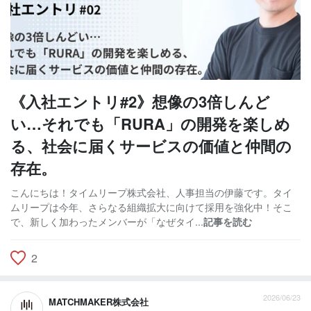
《入社エントリ#2》想像の3倍しんど
い…それでも「RURA」の開発を楽しめ
る、社会に届くサービスの価値と仲間の
存在。
こんにちは！タイムリープ株式会社、人事担当の伊藤です。タイ
ムリープは今年、さらなる組織拡大に向けて採用を強化中！そこ
で、新しく加わったメンバーが「なぜタイ...
記事を読む
2
2026/06/23
MATCHMAKER株式会社