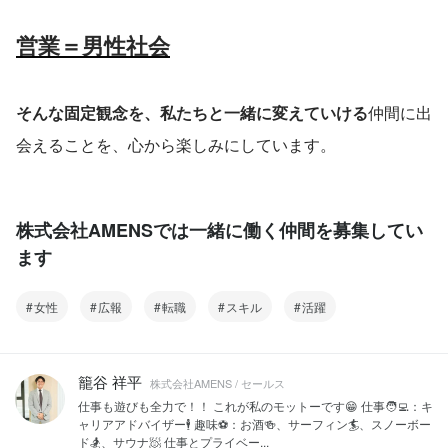
営業＝男性社会
そんな固定観念を、私たちと一緒に変えていける
仲間に出
会えることを、心から楽しみにしています。
株式会社AMENSでは一緒に働く仲間を募集してい
ます
女性
広報
転職
スキル
活躍
籠谷 祥平
株式会社AMENS / セールス
仕事も遊びも全力で！！ これが私のモットーです😁 仕事🧑‍💻：キ
ャリアアドバイザー🕴 趣味⚽️：お酒🍻、サーフィン🏄、スノーボー
ド🏂、サウナ🧖 仕事とプライベー...