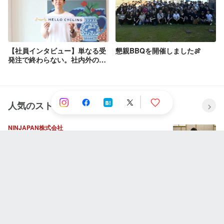
【社員インタビュー】単なる受
懇親BBQを開催しました🍖
発注で終わらない。社内外のパ
ートナーを繋ぐ“架け橋”として
HELLO CYCLINGを支える、渡
邉さんのお話。
人気のストーリー
NINJAPAN株式会社
失敗と挫折の連続から這い上がり続ける壮絶な人
生。社長に今までとこれからを聞いてみた。
Wantedly, Inc.
リリースは「作業」ではなく「仕組み」 —
iOS/Androidのリリースワークフロー統一
Care Earth株式会社
Care Earthって何をしている会社？