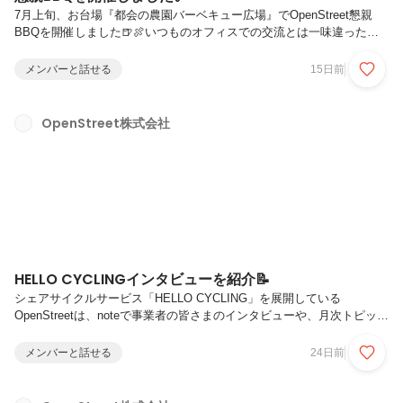
7月上旬、お台場『都会の農園バーベキュー広場』でOpenStreet懇親
BBQを開催しました🍺🍖いつものオフィスでの交流とは一味違った、
屋外イベントにてコミュニケーションを促進する目的での開催です。当
社はリモートワークが中心のため、顔をあわせる場面が少ない他部署の
メンバーと話せる
15日前
社員と交流できる良い機会となりました！OpenStreetでは、リモート
での仕事を主としつつも、部門を横断したプロジェクトや業務も多くあ
り、コミュニケーションを対面でとることも大事にしています。そんな
OpenStreet株式会社
OpenStreetでは、サービス拡大に伴い、多くの仲間を募集中です！こ
んなメンバーと「一緒に仕事をしてみたい！」「業務の話を聞い...
HELLO CYCLINGインタビューを紹介📝
シェアサイクルサービス「HELLO CYCLING」を展開している
OpenStreetは、noteで事業者の皆さまのインタビューや、月次トピック
スなどを公開しています🖊ご興味のある方は、ぜひご一読いただけます
と幸いです！よろしくお願いします！
メンバーと話せる
24日前