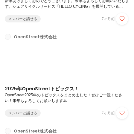
新年あけましておめでとうございます。今年もよろしくお願いいたしま
す。シェアサイクルサービス「HELLO CYCING」を展開している
OpenStreet株式会社は、1月13日(火)、東京ポートシティ竹芝で新年会
を開催しました！新年会には約100名の社員やアルバイトスタッフが参
メンバーと話せる
7ヶ月前
加しました。会の冒頭で、工藤社長からお話をいただき、乾杯を経て会
は幕を開けました🍺当社はリモートワークが中心のため、統括（本部）
が異なるスタッフと会う機会がこの日のみ!?ということも珍しくないた
OpenStreet株式会社
め、「初めまして」「ご無沙汰です」「いつもありがとうございます」
といった会話がチラホラ聞こえてきました。会の途中には席替えと...
2025年OpenStreetトピックス！
OpenStreet2025年のトピックスをまとめました！ぜひご一読くださ
い！来年もよろしくお願いします🚴
メンバーと話せる
7ヶ月前
OpenStreet株式会社