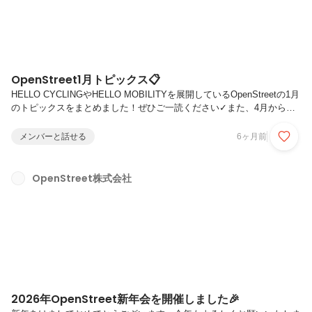
OpenStreet1月トピックス📋
HELLO CYCLINGやHELLO MOBILITYを展開しているOpenStreetの1月
のトピックスをまとめました！ぜひご一読ください✓また、4月から自
転車の一定の交通違反に交通反則通告制度（青切符）が導入されます
が、法改正のポイントなどをまとめました！日ごろから自転車やシェア
メンバーと話せる
6ヶ月前
サイクルなどをご利用される方は、ぜひご参照ください🚲よろしくお
願いします！
OpenStreet株式会社
2026年OpenStreet新年会を開催しました🎉