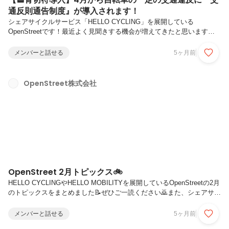
通反則通告制度』が導入されます！
シェアサイクルサービス「HELLO CYCLING」を展開している
OpenStreetです！最近よく見聞きする機会が増えてきたと思います
が、4月1日から自転車の一定の交通違反に『交通反則通告制度』が導
入されます。当社では今回の法改正で何がどう変わるのか、警察庁が発
メンバーと話せる
5ヶ月前
表した「自転車ルールブック」をもとに解説記事を作成しましたので、
もしご興味がありましたらご一読いただけますと幸いです！自転車に乗
る際は交通ルールを順守の上、安心安全な走行をお願いします🚲
OpenStreet株式会社
OpenStreet 2月トピックス🚲
HELLO CYCLINGやHELLO MOBILITYを展開しているOpenStreetの2月
のトピックスをまとめました📝ぜひご一読ください🙇また、シェアサイ
クル「HELLO CYCLING」を展開しているOpenStreetは、noteで様々な
インタビューや記事を公開しておりますので、ぜひこちらもよろしくお
メンバーと話せる
5ヶ月前
願いします🚲