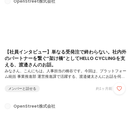
OpenStreet株式会社
【社員インタビュー】単なる受発注で終わらない。社内外
のパートナーを繋ぐ“架け橋”としてHELLO CYCLINGを支
える、渡邉さんのお話。
みなさん、こんにちは。人事担当の橋谷です。今回は、プラットフォー
ム統括 事業推進部 運営推進課で活躍する、渡邉健太さんにお話を伺い
ました。新卒で営業からバックオフィスまでを幅広く経験し、組織の要
として活躍してきた渡邉さん。転職の「一歩」を踏み出すまでに2〜3
メンバーと話せる
約1ヶ月前
年悩んだという等身大の葛藤や、最初はイメージが漠然としていたシェ
アモビリティ事業の面白さにどんどん引き込まれていったストーリー
は、キャリアの選択に悩む多くの方の共感を呼ぶはずです。
OpenStreet株式会社
OpenStreetにご興味のある方や、これまでの経験を活かして次のステ
ップへ挑戦したい方は必見です！ぜひ最後までお読みください。
―OpenStreetに入...