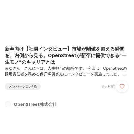
新卒向け【社員インタビュー】市場が閾値を超える瞬間
を、内側から見る。OpenStreetが新卒に提供できる“一
生モノ”のキャリアとは
みなさん、こんにちは。人事担当の橋谷です。 今回は、OpenStreetの
採用責任者を務める保戸塚勇さんにインタビューを実施しました。 現
在、中途採用を中心に急成長を遂げているOpenStreetが、なぜ今「新
卒採用」に力を入れるのか。そして、この変化の激しいシェアモビリテ
メンバーと話せる
8ヶ月前
ィ業界で働くことの真の面白さとは何なのか。「自分のキャリアをどこ
でスタートさせるべきか」と悩む学生の皆さんへ、熱いメッセージを届
けていただきました。ぜひ最後までご覧ください！１．移動を「所有」
OpenStreet株式会社
から「シェア」へ。過度な負担のない快適な生活を創る―まず、
OpenStreetが掲げるミッションと、今後組織として強化していきた...