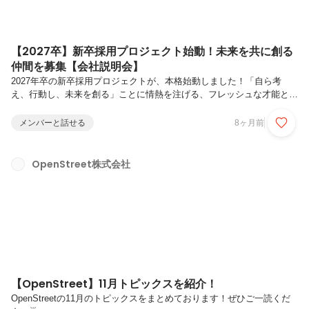
【2027卒】新卒採用プロジェクト始動！未来を共に創る
仲間を募集【会社説明会】
2027年卒の新卒採用プロジェクトが、本格始動しました！「自ら考
え、行動し、未来を創る」ことに情熱を注げる、フレッシュな才能との
出会いを心待ちにしています。💡 会社説明会＆インターンシップ、
続々開催中！私たちのミッション、事業内容、そして何よりも「働くリ
メンバーと話せる
8ヶ月前
アル」を体感していただくため、多様なプログラムをご用意しました。
1. 会社説明会（オンライン）事業の最前線で活躍する社員が登壇し、
具体的な仕事内容やキャリアパス、そして企業文化について深く掘り下
OpenStreet株式会社
げてお話しします。一方的な説明ではなく、質疑応答の時間もたっぷり
設けますので、ぜひ生の声から疑問や不安を解消してください。参加対
象: 2027年卒...
【OpenStreet】11月トピックスを紹介！
OpenStreetの11月のトピックスをまとめております！ぜひご一読くだ