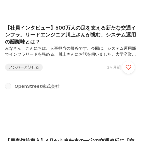
【社員インタビュー】500万人の足を支える新たな交通イ
ンフラ。リードエンジニア川上さんが挑む、システム運用
の醍醐味とは？
みなさん、こんにちは。人事担当の橋谷です。今回は、システム運用部
でインフラリードを務める、川上さんにお話を伺いました。大学卒業
後、SESでの現場経験を積み、「一人インフラエンジニア」としての
苦労も乗り越えてきた川上さん。面接当日、自作のプレゼン資料20枚
メンバーと話せる
3ヶ月前
を持参して入社への熱意を語ってくれたエピソードは、自分が信じた道
に対して一切の妥協をしない、川上さんらしい情熱が伝わってきます。
「500万人以上の足を支えるシステムの裏側で、何が起きているの
OpenStreet株式会社
か？」「デジタルと物理が融合するIoTサービスならではの、運用の難
しさと醍醐味とは？」 属人化された『秘伝のタレ』を解体し、IaCや
SRE的アプローチ...
【🟦青切符導入】4月から自転車の一定の交通違反に『交