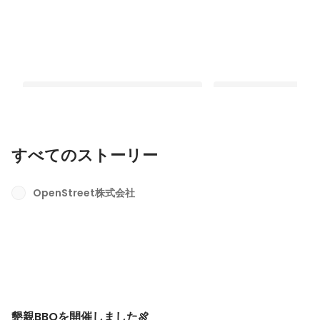
すべてのストーリー
懇親BBQを開催しました🍖
HELLO CYCLING
📝
OpenStreet株式会社
最新順で表示
最新順で表示
懇親BBQを開催しました🍖