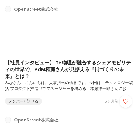
OpenStreet株式会社
【社員インタビュー】IT×物理が融合するシェアモビリテ
ィの世界で、PdM権藤さんが見据える『街づくりの未
来』とは？
みなさん、こんにちは。人事担当の橋谷です。今回は、テクノロジー統
括 プロダクト推進部でマネージャーを務める、権藤洋一郎さんにお話
を伺いました。 大手SIerでのシステム構築から、音楽系事業会社での
PdM・ピープルマネジメント経験まで、多彩なキャリアを歩んできた
メンバーと話せる
5ヶ月前
権藤さん。なぜ今、シェアモビリティという「IT × 物理（リアル）」
が融合するOpenStreetのフィールドを選んだのか。 「500万人が使うサ
ービスに、どう向き合い、どう価値を届けているのか？」「デジタルだ
OpenStreet株式会社
けでは完結しない、リアルな街づくりに挑むPdMの面白さとは？」 デ
ータドリブンな組織づくりへの挑戦から、彼が描く「街づくりの...