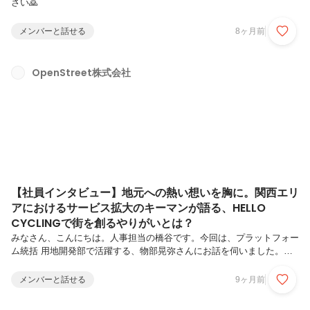
さい🙇
メンバーと話せる
8ヶ月前
OpenStreet株式会社
【社員インタビュー】地元への熱い想いを胸に。関西エリ
アにおけるサービス拡大のキーマンが語る、HELLO
CYCLINGで街を創るやりがいとは？
みなさん、こんにちは。人事担当の橋谷です。今回は、プラットフォー
ム統括 用地開発部で活躍する、物部晃弥さんにお話を伺いました。新
規事業で培った営業経験と、地元への熱い想いを胸に、用地開発の最前
線で活躍する物部さんから、仕事のやりがいと成長について詳しくお話
メンバーと話せる
9ヶ月前
を伺いました。OpenStreetにご興味のある方や応募するか迷っている
方は必見です！ぜひ最後までお読みください。―まず、OpenStreetに