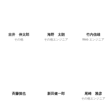
吉井 伸太郎
海野 太朗
竹内信雄
その他
その他エンジニア
Web エンジニア
斉藤慎也
新田健一郎
尾崎 雅彦
その他エンジニア