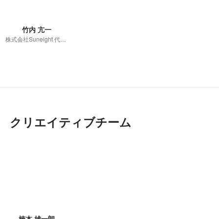
竹内 亢一
株式会社Suneight 代表取締役
クリエイティブチーム
楠本 雄一朗