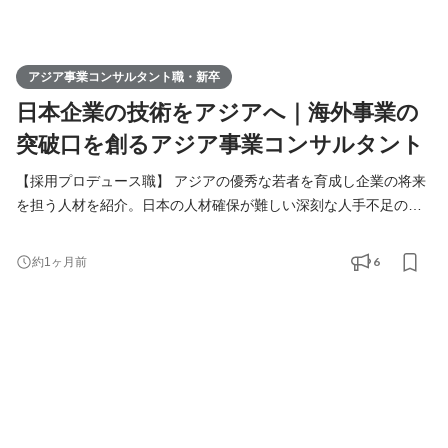
アジア事業コンサルタント職・新卒
日本企業の技術をアジアへ｜海外事業の
突破口を創るアジア事業コンサルタント
【採用プロデュース職】 アジアの優秀な若者を育成し企業の将来
を担う人材を紹介。日本の人材確保が難しい深刻な人手不足の課
題解決をご提案します。 【アジア事業コンサルタント職】 人づく
りを核に、日本企業の中国アジアビジネスを支援。当社が手掛け
6
約1ヶ月前
る様々なアジア事業の課題解決（進出、販路拡大、経営請負、事
業戦略策定）を総合的に行います。