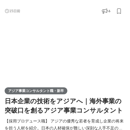
題解決をご提案します。 【アジア事業コンサルタント職】 人づく
りを核に、日本企業の中国アジアビジネスを支援。当社が手掛け
6
15日前
る様々なアジア事業の課題解決（進出、販路拡大、経営請負、事
業戦略策定）を総合的に行います。
アジア事業コンサルタント職・新卒
日本企業の技術をアジアへ｜海外事業の
突破口を創るアジア事業コンサルタント
【採用プロデュース職】 アジアの優秀な若者を育成し企業の将来
を担う人材を紹介。日本の人材確保が難しい深刻な人手不足の課