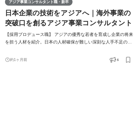
アジア事業コンサルタント職・新卒
日本企業の技術をアジアへ｜海外事業の
突破口を創るアジア事業コンサルタント
【採用プロデュース職】 アジアの優秀な若者を育成し企業の将来
を担う人材を紹介。日本の人材確保が難しい深刻な人手不足の課
題解決をご提案します。 【アジア事業コンサルタント職】 人づく
りを核に、日本企業の中国アジアビジネスを支援。当社が手掛け
6
約1ヶ月前
る様々なアジア事業の課題解決（進出、販路拡大、経営請負、事
業戦略策定）を総合的に行います。