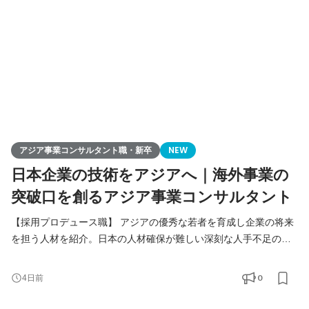
アジア事業コンサルタント職・新卒
NEW
日本企業の技術をアジアへ｜海外事業の
突破口を創るアジア事業コンサルタント
【採用プロデュース職】 アジアの優秀な若者を育成し企業の将来
を担う人材を紹介。日本の人材確保が難しい深刻な人手不足の課
題解決をご提案します。 【アジア事業コンサルタント職】 人づく
りを核に、日本企業の中国アジアビジネスを支援。当社が手掛け
0
4日前
る様々なアジア事業の課題解決（進出、販路拡大、経営請負、事
業戦略策定）を総合的に行います。