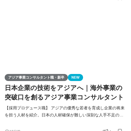
る様々なアジア事業の課題解決（進出、販路拡大、経営請負、事
業戦略策定）を総合的に行います。
アジア事業コンサルタント職・新卒
NEW
日本企業の技術をアジアへ｜海外事業の
突破口を創るアジア事業コンサルタント
【採用プロデュース職】 アジアの優秀な若者を育成し企業の将来
を担う人材を紹介。日本の人材確保が難しい深刻な人手不足の課
題解決をご提案します。 【アジア事業コンサルタント職】 人づく
りを核に、日本企業の中国アジアビジネスを支援。当社が手掛け