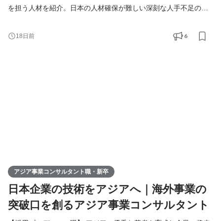
を担う人材を紹介。日本の人材確保が難しい深刻な人手不足の課
題解決をご提案します。 【アジア事業コンサルタント職】 人づく
りを核に、日本企業の中国アジアビジネスを支援。当社が手掛け
6
18日前
る様々なアジア事業の課題解決（進出、販路拡大、経営請負、事
業戦略策定）を総合的に行います。
アジア事業コンサルタント職・新卒
日本企業の技術をアジアへ｜海外事業の
突破口を創るアジア事業コンサルタント