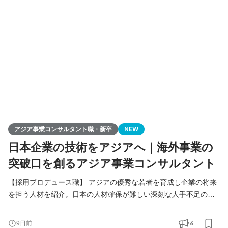
業戦略策定）を総合的に行います。
アジア事業コンサルタント職・新卒
NEW
日本企業の技術をアジアへ｜海外事業の
突破口を創るアジア事業コンサルタント
【採用プロデュース職】 アジアの優秀な若者を育成し企業の将来
を担う人材を紹介。日本の人材確保が難しい深刻な人手不足の課
題解決をご提案します。 【アジア事業コンサルタント職】 人づく
りを核に、日本企業の中国アジアビジネスを支援。当社が手掛け
6
9日前