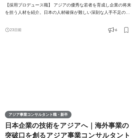
【採用プロデュース職】 アジアの優秀な若者を育成し企業の将来
を担う人材を紹介。日本の人材確保が難しい深刻な人手不足の課
題解決をご提案します。 【アジア事業コンサルタント職】 人づく
りを核に、日本企業の中国アジアビジネスを支援。当社が手掛け
6
23日前
る様々なアジア事業の課題解決（進出、販路拡大、経営請負、事
業戦略策定）を総合的に行います。
アジア事業コンサルタント職・新卒
日本企業の技術をアジアへ｜海外事業の
突破口を創るアジア事業コンサルタント