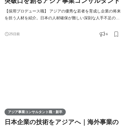
突破口を創るアジア事業コンサルタント
【採用プロデュース職】 アジアの優秀な若者を育成し企業の将来
を担う人材を紹介。日本の人材確保が難しい深刻な人手不足の課
題解決をご提案します。 【アジア事業コンサルタント職】 人づく
りを核に、日本企業の中国アジアビジネスを支援。当社が手掛け
6
25日前
る様々なアジア事業の課題解決（進出、販路拡大、経営請負、事
業戦略策定）を総合的に行います。
アジア事業コンサルタント職・新卒
日本企業の技術をアジアへ｜海外事業の