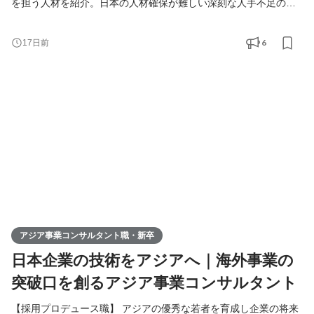
を担う人材を紹介。日本の人材確保が難しい深刻な人手不足の課
題解決をご提案します。 【アジア事業コンサルタント職】 人づく
りを核に、日本企業の中国アジアビジネスを支援。当社が手掛け
6
17日前
る様々なアジア事業の課題解決（進出、販路拡大、経営請負、事
業戦略策定）を総合的に行います。
アジア事業コンサルタント職・新卒
日本企業の技術をアジアへ｜海外事業の
突破口を創るアジア事業コンサルタント
【採用プロデュース職】 アジアの優秀な若者を育成し企業の将来