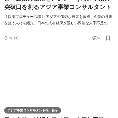
突破口を創るアジア事業コンサルタント
【採用プロデュース職】 アジアの優秀な若者を育成し企業の将来
を担う人材を紹介。日本の人材確保が難しい深刻な人手不足の課
題解決をご提案します。 【アジア事業コンサルタント職】 人づく
りを核に、日本企業の中国アジアビジネスを支援。当社が手掛け
6
29日前
る様々なアジア事業の課題解決（進出、販路拡大、経営請負、事
業戦略策定）を総合的に行います。
アジア事業コンサルタント職・新卒