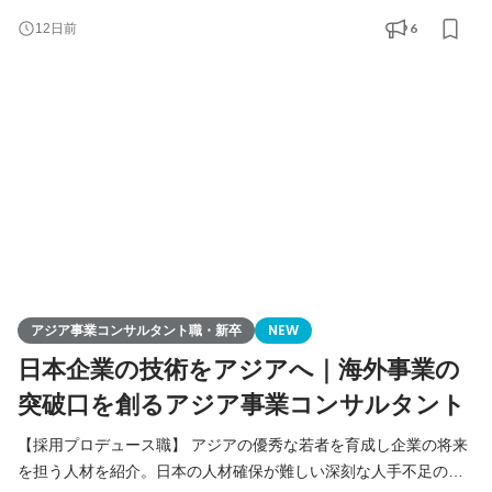
りを核に、日本企業の中国アジアビジネスを支援。当社が手掛け
6
12日前
る様々なアジア事業の課題解決（進出、販路拡大、経営請負、事
業戦略策定）を総合的に行います。
アジア事業コンサルタント職・新卒
NEW
日本企業の技術をアジアへ｜海外事業の
突破口を創るアジア事業コンサルタント
【採用プロデュース職】 アジアの優秀な若者を育成し企業の将来
を担う人材を紹介。日本の人材確保が難しい深刻な人手不足の課