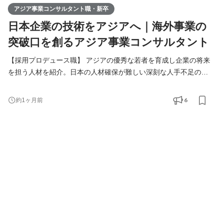
アジア事業コンサルタント職・新卒
日本企業の技術をアジアへ｜海外事業の
突破口を創るアジア事業コンサルタント
【採用プロデュース職】 アジアの優秀な若者を育成し企業の将来
を担う人材を紹介。日本の人材確保が難しい深刻な人手不足の課
題解決をご提案します。 【アジア事業コンサルタント職】 人づく
りを核に、日本企業の中国アジアビジネスを支援。当社が手掛け
6
約1ヶ月前
る様々なアジア事業の課題解決（進出、販路拡大、経営請負、事
業戦略策定）を総合的に行います。