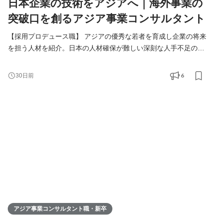
日本企業の技術をアジアへ｜海外事業の
突破口を創るアジア事業コンサルタント
【採用プロデュース職】 アジアの優秀な若者を育成し企業の将来
を担う人材を紹介。日本の人材確保が難しい深刻な人手不足の課
題解決をご提案します。 【アジア事業コンサルタント職】 人づく
りを核に、日本企業の中国アジアビジネスを支援。当社が手掛け
6
30日前
る様々なアジア事業の課題解決（進出、販路拡大、経営請負、事
業戦略策定）を総合的に行います。
アジア事業コンサルタント職・新卒