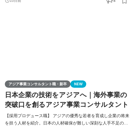
6
10日前
る様々なアジア事業の課題解決（進出、販路拡大、経営請負、事
業戦略策定）を総合的に行います。
アジア事業コンサルタント職・新卒
NEW
日本企業の技術をアジアへ｜海外事業の
突破口を創るアジア事業コンサルタント
【採用プロデュース職】 アジアの優秀な若者を育成し企業の将来
を担う人材を紹介。日本の人材確保が難しい深刻な人手不足の課
題解決をご提案します。 【アジア事業コンサルタント職】 人づく