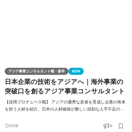
業戦略策定）を総合的に行います。
アジア事業コンサルタント職・新卒
NEW
日本企業の技術をアジアへ｜海外事業の
突破口を創るアジア事業コンサルタント
【採用プロデュース職】 アジアの優秀な若者を育成し企業の将来
を担う人材を紹介。日本の人材確保が難しい深刻な人手不足の課
題解決をご提案します。 【アジア事業コンサルタント職】 人づく
りを核に、日本企業の中国アジアビジネスを支援。当社が手掛け
0
8日前
る様々なアジア事業の課題解決（進出、販路拡大、経営請負、事