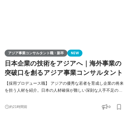
アジア事業コンサルタント職・新卒
NEW
日本企業の技術をアジアへ｜海外事業の
突破口を創るアジア事業コンサルタント
【採用プロデュース職】 アジアの優秀な若者を育成し企業の将来
を担う人材を紹介。日本の人材確保が難しい深刻な人手不足の課
題解決をご提案します。 【アジア事業コンサルタント職】 人づく
りを核に、日本企業の中国アジアビジネスを支援。当社が手掛け
0
約21時間前
る様々なアジア事業の課題解決（進出、販路拡大、経営請負、事
業戦略策定）を総合的に行います。