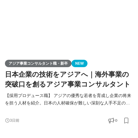
アジア事業コンサルタント職・新卒
NEW
日本企業の技術をアジアへ｜海外事業の
突破口を創るアジア事業コンサルタント
【採用プロデュース職】 アジアの優秀な若者を育成し企業の将来
を担う人材を紹介。日本の人材確保が難しい深刻な人手不足の課
題解決をご提案します。 【アジア事業コンサルタント職】 人づく
りを核に、日本企業の中国アジアビジネスを支援。当社が手掛け
0
3日前
る様々なアジア事業の課題解決（進出、販路拡大、経営請負、事
業戦略策定）を総合的に行います。