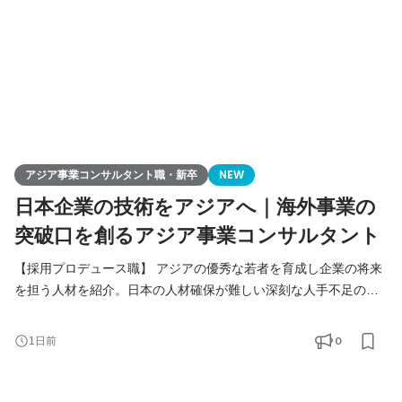
アジア事業コンサルタント職・新卒
NEW
日本企業の技術をアジアへ｜海外事業の
突破口を創るアジア事業コンサルタント
【採用プロデュース職】 アジアの優秀な若者を育成し企業の将来
を担う人材を紹介。日本の人材確保が難しい深刻な人手不足の課
題解決をご提案します。 【アジア事業コンサルタント職】 人づく
りを核に、日本企業の中国アジアビジネスを支援。当社が手掛け
0
1日前
る様々なアジア事業の課題解決（進出、販路拡大、経営請負、事
業戦略策定）を総合的に行います。