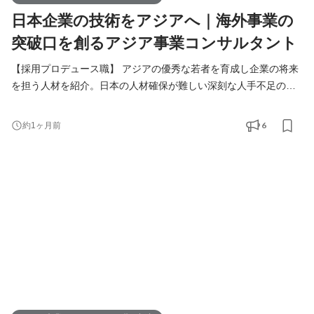
日本企業の技術をアジアへ｜海外事業の
突破口を創るアジア事業コンサルタント
【採用プロデュース職】 アジアの優秀な若者を育成し企業の将来
を担う人材を紹介。日本の人材確保が難しい深刻な人手不足の課
題解決をご提案します。 【アジア事業コンサルタント職】 人づく
りを核に、日本企業の中国アジアビジネスを支援。当社が手掛け
6
約1ヶ月前
る様々なアジア事業の課題解決（進出、販路拡大、経営請負、事
業戦略策定）を総合的に行います。