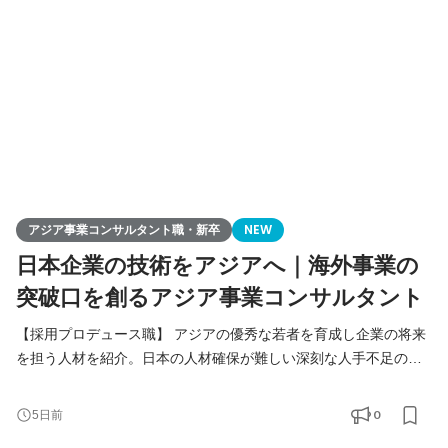
アジア事業コンサルタント職・新卒
NEW
日本企業の技術をアジアへ｜海外事業の
突破口を創るアジア事業コンサルタント
【採用プロデュース職】 アジアの優秀な若者を育成し企業の将来
を担う人材を紹介。日本の人材確保が難しい深刻な人手不足の課
題解決をご提案します。 【アジア事業コンサルタント職】 人づく
りを核に、日本企業の中国アジアビジネスを支援。当社が手掛け
0
5日前
る様々なアジア事業の課題解決（進出、販路拡大、経営請負、事