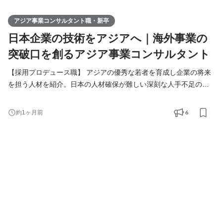
アジア事業コンサルタント職・新卒
日本企業の技術をアジアへ｜海外事業の
突破口を創るアジア事業コンサルタント
【採用プロデュース職】 アジアの優秀な若者を育成し企業の将来
を担う人材を紹介。日本の人材確保が難しい深刻な人手不足の課
題解決をご提案します。 【アジア事業コンサルタント職】 人づく
りを核に、日本企業の中国アジアビジネスを支援。当社が手掛け
6
約1ヶ月前
る様々なアジア事業の課題解決（進出、販路拡大、経営請負、事
業戦略策定）を総合的に行います。