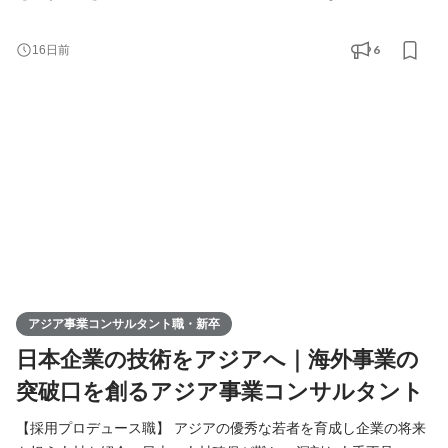
題解決をご提案します。 【アジア事業コンサルタント職】 人づく
りを核に、日本企業の中国アジアビジネスを支援。当社が手掛け
6
16日前
る様々なアジア事業の課題解決（進出、販路拡大、経営請負、事
業戦略策定）を総合的に行います。
アジア事業コンサルタント職・新卒
日本企業の技術をアジアへ｜海外事業の
突破口を創るアジア事業コンサルタント
【採用プロデュース職】 アジアの優秀な若者を育成し企業の将来