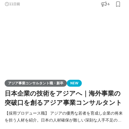
りを核に、日本企業の中国アジアビジネスを支援。当社が手掛け
6
11日前
る様々なアジア事業の課題解決（進出、販路拡大、経営請負、事
業戦略策定）を総合的に行います。
アジア事業コンサルタント職・新卒
NEW
日本企業の技術をアジアへ｜海外事業の
突破口を創るアジア事業コンサルタント
【採用プロデュース職】 アジアの優秀な若者を育成し企業の将来
を担う人材を紹介。日本の人材確保が難しい深刻な人手不足の課
題解決をご提案します。 【アジア事業コンサルタント職】 人づく