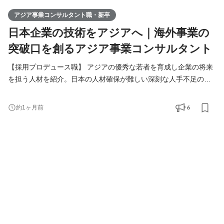
アジア事業コンサルタント職・新卒
日本企業の技術をアジアへ｜海外事業の
突破口を創るアジア事業コンサルタント
【採用プロデュース職】 アジアの優秀な若者を育成し企業の将来
を担う人材を紹介。日本の人材確保が難しい深刻な人手不足の課
題解決をご提案します。 【アジア事業コンサルタント職】 人づく
りを核に、日本企業の中国アジアビジネスを支援。当社が手掛け
6
約1ヶ月前
る様々なアジア事業の課題解決（進出、販路拡大、経営請負、事
業戦略策定）を総合的に行います。