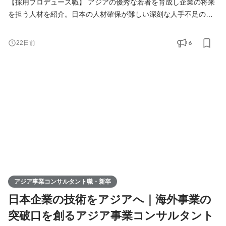
【採用プロデュース職】 アジアの優秀な若者を育成し企業の将来
を担う人材を紹介。日本の人材確保が難しい深刻な人手不足の課
題解決をご提案します。 【アジア事業コンサルタント職】 人づく
りを核に、日本企業の中国アジアビジネスを支援。当社が手掛け
6
22日前
る様々なアジア事業の課題解決（進出、販路拡大、経営請負、事
業戦略策定）を総合的に行います。
アジア事業コンサルタント職・新卒
日本企業の技術をアジアへ｜海外事業の
突破口を創るアジア事業コンサルタント