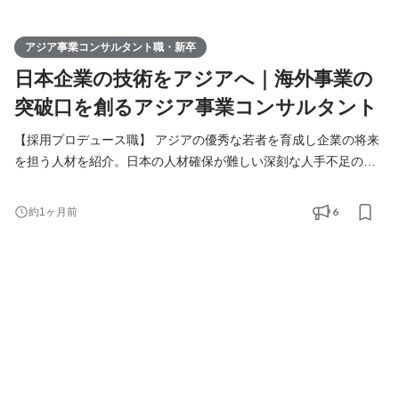
アジア事業コンサルタント職・新卒
日本企業の技術をアジアへ｜海外事業の
突破口を創るアジア事業コンサルタント
【採用プロデュース職】 アジアの優秀な若者を育成し企業の将来
を担う人材を紹介。日本の人材確保が難しい深刻な人手不足の課
題解決をご提案します。 【アジア事業コンサルタント職】 人づく
りを核に、日本企業の中国アジアビジネスを支援。当社が手掛け
6
約1ヶ月前
る様々なアジア事業の課題解決（進出、販路拡大、経営請負、事
業戦略策定）を総合的に行います。