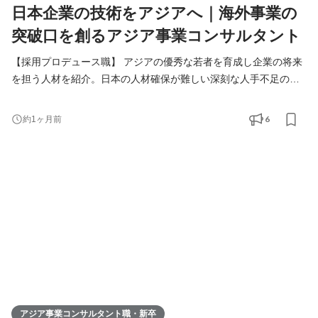
日本企業の技術をアジアへ｜海外事業の
突破口を創るアジア事業コンサルタント
【採用プロデュース職】 アジアの優秀な若者を育成し企業の将来
を担う人材を紹介。日本の人材確保が難しい深刻な人手不足の課
題解決をご提案します。 【アジア事業コンサルタント職】 人づく
りを核に、日本企業の中国アジアビジネスを支援。当社が手掛け
6
約1ヶ月前
る様々なアジア事業の課題解決（進出、販路拡大、経営請負、事
業戦略策定）を総合的に行います。
アジア事業コンサルタント職・新卒