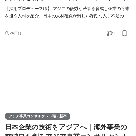
【採用プロデュース職】 アジアの優秀な若者を育成し企業の将来
を担う人材を紹介。日本の人材確保が難しい深刻な人手不足の課
題解決をご提案します。 【アジア事業コンサルタント職】 人づく
りを核に、日本企業の中国アジアビジネスを支援。当社が手掛け
6
24日前
る様々なアジア事業の課題解決（進出、販路拡大、経営請負、事
業戦略策定）を総合的に行います。
アジア事業コンサルタント職・新卒
日本企業の技術をアジアへ｜海外事業の