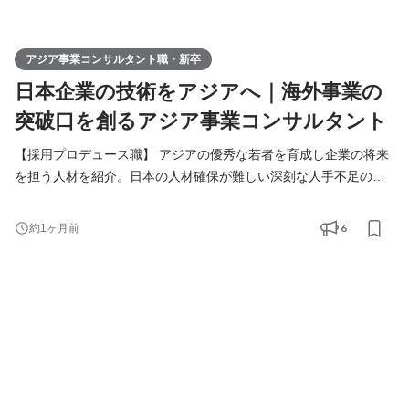
アジア事業コンサルタント職・新卒
日本企業の技術をアジアへ｜海外事業の
突破口を創るアジア事業コンサルタント
【採用プロデュース職】 アジアの優秀な若者を育成し企業の将来
を担う人材を紹介。日本の人材確保が難しい深刻な人手不足の課
題解決をご提案します。 【アジア事業コンサルタント職】 人づく
りを核に、日本企業の中国アジアビジネスを支援。当社が手掛け
6
約1ヶ月前
る様々なアジア事業の課題解決（進出、販路拡大、経営請負、事
業戦略策定）を総合的に行います。