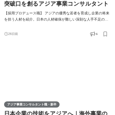
突破口を創るアジア事業コンサルタント
【採用プロデュース職】 アジアの優秀な若者を育成し企業の将来
を担う人材を紹介。日本の人材確保が難しい深刻な人手不足の課
題解決をご提案します。 【アジア事業コンサルタント職】 人づく
りを核に、日本企業の中国アジアビジネスを支援。当社が手掛け
6
26日前
る様々なアジア事業の課題解決（進出、販路拡大、経営請負、事
業戦略策定）を総合的に行います。
アジア事業コンサルタント職・新卒
日本企業の技術をアジアへ｜海外事業の