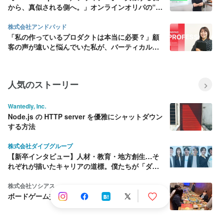
から、真似される側へ。」オンラインオリパの“基
準”をつくるデザイナーの仕事
株式会社アンドパッド
「私の作っているプロダクトは本当に必要？」顧
客の声が遠いと悩んでいた私が、バーティカル
SaaS にデザインの面白さを見出すまで
人気のストーリー
Wantedly, Inc.
Node.js の HTTP server を優雅にシャットダウン
する方法
株式会社ダイブグループ
【新卒インタビュー】人材・教育・地方創生…そ
れぞれが描いたキャリアの道標。僕たちが「ダイ
ブ」を選んだ理由
株式会社ソシアス
ボードゲーム交流会