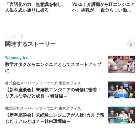
「言語化の力」無意識を制し、
Vol.5｜介護職からITエンジニア
人生を思い通りに操る
へ。挑戦が、“自分らしい働き
方”をつくっていく
エンジニア
関連するストーリー
Wantedly, Inc.
数学オタクからエンジニアとしてスタートアップ
に
株式会社スーパーソフトウエア 東京オフィス
【新卒座談会】未経験エンジニアの研修に密着！
リアルな学びと成長 ～研修編～
株式会社スーパーソフトウエア 東京オフィス
【新卒座談会】未経験エンジニアが入社1カ月で感
じたリアルとは？～社内環境編～