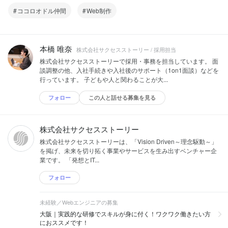
ココロオドル仲間
Web制作
本橋 唯奈
株式会社サクセスストーリー / 採用担当
株式会社サクセスストーリーで採用・事務を担当しています。 面
談調整の他、入社手続きや入社後のサポート（1on1面談）などを
行っています。 子どもや人と関わることが大...
フォロー
この人と話せる募集を見る
株式会社サクセスストーリー
株式会社サクセスストーリーは、「Vision Driven～理念駆動～」
を掲げ、未来を切り拓く事業やサービスを生み出すベンチャー企
業です。 「発想とIT...
フォロー
未経験／Webエンジニアの募集
大阪｜実践的な研修でスキルが身に付く！ワクワク働きたい方
におススメです！