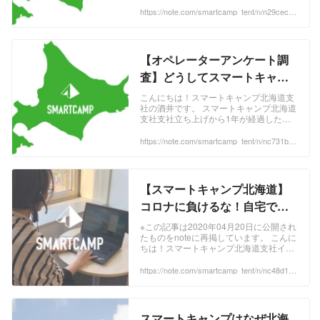
継続しています。 この取り組みについ
https://note.com/smartcamp_tent/n/n29cec59
note『.▲.tent.』｜note
4048a
て、NHK北海道（放映日：2020年5月20
日）、NHK NEWS WEB（掲載日：2020
年5月20日）にて在宅勤務の取り組みを
取材していただきました。 ...
【オペレーターアンケート調
査】どうしてスマートキャン
プを選んだの？コールセンタ
こんにちは！スマートキャンプ北海道支
社の酒井です。 スマートキャンプ北海道
ー選びの本音を大公開！ #北海
支社支社立ち上げから1年が経過したこ
道 #コールセンター #札幌 #シ
とを機に、 北海道支社で働くオペレータ
ーを対象にアンケートを実施 しました。
https://note.com/smartcamp_tent/n/nc731b13
フト｜スマートキャンプ公式
56548
（ご回答いただいた皆さんありがとうご
note『.▲.tent.』｜note
ざいました。） なぜスマートキャンプを
選んだかや、勤務しているオペレーター
の年齢層やコールセンター勤務経験など
【スマートキャンプ北海道】
数字と共に北海道支社を解説します！ ...
コロナに負けるな！自宅で働
くオペレーターの声 ＃在宅勤
※この記事は2020年04月20日に公開され
たものをnoteに再掲しています。 こんに
務＃北海道＃コールセンター
ちは！スマートキャンプ北海道支社イン
＃パート｜スマートキャンプ
ターン生の中尾です。 本記事では、
2020年2月28日に北海道で発令された緊
https://note.com/smartcamp_tent/n/nc48d1c3
公式note『.▲.tent.』｜note
36fc3
急事態宣言に伴い、 在宅勤務に切り替え
ることとなったオペレーターに話を聞き
ました。 支社とは違う環境で感じたこと
をリモートインタビューで語ってもらい
スマートキャンプはなぜ北海