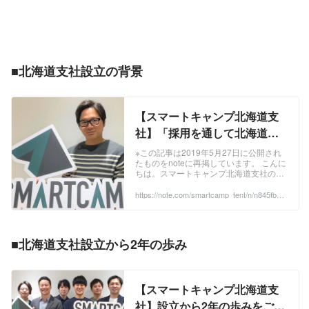
可欠です。私たちはテクノロジーを追求
す！ ■国内最大級のSaaSマーケティング
ウド）』 BALES CLOUDは、インサイド
し、これから起こり得る課題を予測し
プラットフォーム『BOXIL（ボクシ
セールス代行・コンサルティングサービ
て、ペインの解決に向けた唯一無二の
ル）』 BOXILは、SaaSをはじめとした
ス『BALES』の知見をもとに開発したイ
SaaSプラットフォームとなることで、
BtoB企業の営業活動そのものをテクノロ
ンサイドセールス管理SaaSです。イン
日本のデジタル化を推進していきます。
ジーで自動化するWebサービスです。サ
サイドセールス業務において必要不可欠
私たちは、テクノロジーこそが世界を大
ービスを探している一般ユーザーの方に
■北海道支社設立の背景
な見込み顧客管理、電話発信、メール配
きく変えることができると信じていま
対しては、今後より生産性の高い仕事が
信、行動分析などの機能を提供し、イン
す。一緒に難易度の高い課題にチャレン
求められるビジネスの現場で役立つ
サイドセールスの普及を推進していま
ジし、ともにテクノロジーを通して、
SaaSの情報提供・導入支援を行ってい
す。直感的に使えるUI/UXを強みとし
SaaSが創り出す未来を目指してくれる
ます。 ■インサイドセールス代行・コン
【スマートキャンプ北海道支
て、これからインサイドセールス体制を
仲間を求めています。 【スマートキャン
サルティングサービス『BALES（ベイル
社】「採用を通して北海道を
構築したい企業に選ばれるSaaSとなっ
プ紹介ムービー】
ズ）』 BALESは、営業活動の生産性向
元気にしたい」代表が語る北
ています。 ■オンライン展示会『BOXIL
https://www.youtube.com/watch?
上、テレワーク対応を背景として注目を
※この記事は2019年5月27日に公開され
EXPO（ボクシルエキスポ）』 BOXIL
v=eyC5lbc6KfU 【会社説明資料】
集めているインサイドセールスの代行・
たものをnoteに再掲しています。 こんに
海道支社立ち上げに対する想
ちは。スマートキャンプ北海道支社の和
EXPOは、SaaSを始めとしたサービスを
https://speakerdeck.com/smartcamp/sma
コンサルティングを行うサービスです。
い ＃Vision #札幌 #ベンチャ
田です。 スマートキャンプ北海道支社設
探している一般ユーザーとSaaSを提供
rtcamp-company-info 【会社説明動画】
インサイドセールスのプロフェッショナ
立から早3か月経ち、開設当初は5人だっ
https://note.com/smartcamp_tent/n/n845fb46
ー｜スマートキャンプ公式
している企業をマッチングするオンライ
https://www.youtube.com/channel/UCrU
ルとして、SaaSを中心とした国内外の
2a73a
たメンバーも6月には26人に...！日に日
ン展示会サービスです。オンライン上の
O66uR_1WAuevOiQ8qN4g
大手・スタートアップ企業のインサイド
note『.▲.tent.』｜note
に大きくなっております。 代表の古橋に
企業セミナー、サービス紹介、チャット
セールス立ち上げ、運用を支援していま
北海道支社立ち上げの背景から今後の中
長期的なビジョンまで お話いただきまし
などを通じて最適かつ偶発的なマッチン
す。 ■インサイドセールスに特化した
■北海道支社設立から2年の歩み
た。 ...
グを推進しています。 ■新規事業開発 弊
SaaS『BALES CLOUD（ベイルズクラ
社では今後も積極的に新規事業を企画開
ウド）』 BALES CLOUDは、インサイド
発し、テクノロジーで社会の非効率を無
セールス代行・コンサルティングサービ
くしていきます。
ス『BALES』の知見をもとに開発したイ
【スマートキャンプ北海道支
ンサイドセールス管理SaaSです。イン
社】設立から2年の歩みをご紹