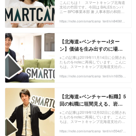
語る、BALESへの思い｜スマ
こんにちは！ スマートキャンプ北海道
支社の竹田です。今回は BALESカンパ
ートキャンプ公式
ニー BPO事業本部 兼 人事本部の和田に
note『.▲.tent.』｜note
インタビュー。北海道支社の立ち上げか
ら インサイドセール スマネージャーを
https://note.com/smartcamp_tent/n/n8406fe5
6b79d
経て、人事領域へとキャリアチェンジし
た背景や採用への思いは必見です。
2018年の北海道支社立ち上げ期に、イン
サイドセールスのメンバーとして入社し
【北海道×ベンチャー×Iター
ました。その後、 インサイドセールスマ
ネージャー ...
ン】価値を生み出すのに場所
なんて関係ない。次の一歩と
※この記事は2019年11月14日に公開され
たものをnoteに再掲しています。 こんに
してスマートキャンプを選ん
ちは。スマートキャンプ北海道支社の相
だワケ #Iターン・Uターン #中
間です。 本記事では大手企業からITベン
チャー企業であるスマートキャンプに転
https://note.com/smartcamp_tent/n/n1605bd4
途採用 #北海道支社｜スマート
9f615
職。さらに転職に伴って 東京から北海道
キャンプ公式note『.▲.tent.』
へとIターンをした社員、加藤 に話を聞
きました。 「 北海道へのIターンを検討
｜note
中の方」、「 スマートキャンプ北海道支
【北海道×ベンチャー×転職】5
社 に興味がある方」はぜひご覧くださ
い。 ...
回の転職に垣間見える、岩井
流の生き方｜北海道支社 岩
※この記事は2019年12月02日に公開され
たものをnoteに再掲しています。 こんに
井 佑介 #北海道 #コールセン
ちは、スマートキャンプ北海道支社の相
ター #転職｜スマートキャンプ
間です！ 今回は 北海道支社に勤める岩
井に、スマートキャンプを選んだ理由、
https://note.com/smartcamp_tent/n/n554d768
公式note『.▲.tent.』｜note
cca6e
札幌にこだわる理由についてインタビュ