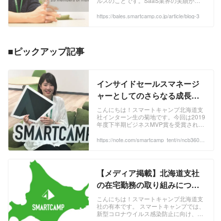
ルスのことです。SaaS業界の実績が多
ルズ）
数あるインサイドセールス代行ベイルズ
(BALES)では、リードナーチャリングか
https://bales.smartcamp.co.jp/article/blog-3
らアポイントの獲得まで一気通貫してご
支援します。お気軽にご相談ください。
■ピックアップ記事
インサイドセールスマネージ
ャーとしてのさらなる成長を
生んだ「Collaboration」とは
こんにちは！スマートキャンプ北海道支
社インターン生の菊地です。今回は2019
｜スマートキャンプ公式
年度下半期ビジネスMVP賞を受賞された
note『.▲.tent.』｜note
和田さんにお話をお聞きしました。 和田
さとみ（2018年10月中途入社）BALES
https://note.com/smartcamp_tent/n/ncb360f8f
5e11
カンパニー北海道支社所属 ...
【メディア掲載】北海道支社
の在宅勤務の取り組みについ
て、NHKに取材していただき
こんにちは！スマートキャンプ北海道支
社の有本です。 スマートキャンプでは、
ました＃BALES＃働き方｜ス
新型コロナウイルス感染防止に向け、
マートキャンプ公式
BALESのコールセンターでも在宅勤務を