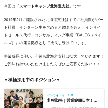
今回は
「スマートキャンプ北海道支社」
です！
2019年2月に開設された北海道支社はすでに社員数がパー
ト社員、インターン生を含めると80名を超え、インサイ
ドセールス代行・コンサルティング事業『BALES（ベイ
ルズ）』の運営拠点として成長し続けています。
事業成長に伴い、今後も北海道支社は拡大していきます！
ご興味お持ちいただけましたらぜひご応募ください！！
▼積極採用中のポジション▼
インサイドセールス
札幌勤務｜営業範囲日本！札
幌からインサイドセールスに
スマートキャンプは "Small Company,