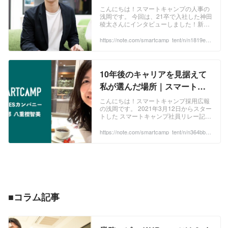
インドとは｜スマートキャン
こんにちは！スマートキャンプの人事の
浅岡です。 今回は、21卒で入社した神田
プ公式note『.▲.tent.』｜note
稜太さんにインタビューしました！新卒
で入社して2年目となった今、普段の業
務内容や1年目との変化、キャリアアッ
https://note.com/smartcamp_tent/n/n1819e1c
044df
プするためのマインドなどを語り尽くし
てもらいました。 「新しいことにチャレ
ンジしたい」「キャリアアップできる環
境を探している」「新卒でベンチャーに
10年後のキャリアを見据えて
入社したい」方はぜひご覧ください！ ...
私が選んだ場所｜スマートキ
ャンプ社員リレー企画Vol.95
こんにちは！スマートキャンプ採用広報
の浅岡です。 2021年3月12日からスター
BALESカンパニーBPO事業本
トした スマートキャンプ社員リレー記事
部 八重樫智美｜スマートキャ
企画、Vol.95は BALESカンパニー BPO
事業本部の八重樫さんが執筆してくれま
https://note.com/smartcamp_tent/n/n364bbb7
ンプ公式note『.▲.tent.』｜
3e816
した！ 前職の会社で、定年まで働かせて
note
もらうつもりでいたのですが(笑)、あり
がたいことに昇進の試験を受ける機会を
いただきました。 ...
■コラム記事