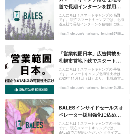
ました。 ...
道で長期インターンを採用す
るのか｜スマートキャンプ公
こんにちは！スマートキャンプの 高野
です。 現在スマートキャンプでは、北海
式note『.▲.tent.』｜note
道支社で長期インターンを積極的に採用
しています！本日は、長期インターンを
採用している背景や実際にどんなことを
https://note.com/smartcamp_tent/n/n837ff82a
f904
しているのか、そしてどんな力が身につ
くのかについてお伝えしたいと思いま
す！ スマートキャンプでは、2019年2月
に札幌支社が設立された当初から長期イ
「営業範囲日本」広告掲載を
ンターン採用を積極的に行っています。
...
札幌市営地下鉄でスタートし
ました｜スマートキャンプ公
こんにちは！スマートキャンプの 手塚
です。 スマートキャンプ北海道支社は
式note『.▲.tent.』｜note
2020年11月1日（日）より、 札幌市営地
下鉄の改札機に広告掲載 を始めました！
キャッチコピーは 「営業範囲日本」。
https://note.com/smartcamp_tent/n/n47d25d1
1ee61
こちらの広告に込めた思いを書かせてい
ただきます。 スマートキャンプ北海道支
社では、インサイドセールス代行・コン
サルティング事業「 BALES（ベイル
BALESインサイドセールスオ
ズ） 」のコールセンター機能を担ってい
ます。 ...
ペレーター採用強化に込める
思い｜スマートキャンプ公式
こんにちは！スマートキャンプの 手塚
です。 現在スマートキャンプでは、
note『.▲.tent.』｜note
BALESでご契約いただいた クライアン