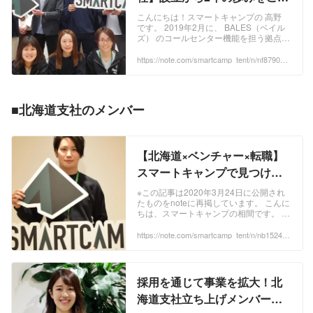
サイドセールス業務において必要不可欠
介します！｜スマートキャン
な見込み顧客管理、電話発信、メール配
こんにちは！スマートキャンプの 高野
です。 2019年2月に、 BALES（ベイル
信、行動分析などの機能を提供し、イン
プ公式note『.▲.tent.』｜note
ズ） のコールセンター機能を担う拠点と
サイドセールスの普及を推進していま
して、北海道支社が設立されてから早2
す。直感的に使えるUI/UXを強みとし
年が経とうとしています。6名のメンバ
https://note.com/smartcamp_tent/n/nf879046
て、これからインサイドセールス体制を
e88e4
ーからスタートした支社も、今や80名を
構築したい企業に選ばれるSaaSとなっ
超える拠点へと成長しました。本日は、
そんな北海道支社の2年間の歩みを紹介
ています。 ■オンライン展示会『BOXIL
したいと思います！ ...
EXPO（ボクシルエキスポ）』 BOXIL
■北海道支社のメンバー
EXPOは、SaaSを始めとしたサービスを
探している一般ユーザーとSaaSを提供
している企業をマッチングするオンライ
ン展示会サービスです。オンライン上の
【北海道×ベンチャー×転職】
企業セミナー、サービス紹介、チャット
スマートキャンプで見つけた
などを通じて最適かつ偶発的なマッチン
北海道の光｜スマートキャン
グを推進しています。 ■新規事業開発 弊
※この記事は2020年3月24日に公開され
たものをnoteに再掲しています。 こんに
社では今後も積極的に新規事業を企画開
プ北海道支社長 上田 恭兵｜
ちは、スマートキャンプの相間です。 北
発し、テクノロジーで社会の非効率を無
スマートキャンプ公式
海道支社長上田にインタビューを行いま
くしていきます。
した！北海道のベンチャーというキャリ
https://note.com/smartcamp_tent/n/nb152401
note『.▲.tent.』｜note
eda58
アを選んだ彼が、スマートキャンプの北
海道支社長として実現していきたい組織
や世界について語っています。 ...
採用を通じて事業を拡大！北
海道支社立ち上げメンバーが