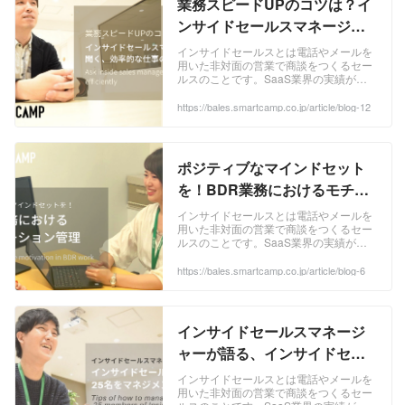
業務スピードUPのコツは？イ
ンサイドセールスマネージャ
ーに聞く、効率的な仕事の進
インサイドセールスとは電話やメールを
用いた非対面の営業で商談をつくるセー
め方 ｜BALES（ベイルズ）
ルスのことです。SaaS業界の実績が多
数あるインサイドセールス代行ベイルズ
(BALES)では、リードナーチャリングか
https://bales.smartcamp.co.jp/article/blog-12
らアポイントの獲得まで一気通貫してご
支援します。お気軽にご相談ください。
ポジティブなマインドセット
を！BDR業務におけるモチベ
ーション管理 ｜BALES（ベイ
インサイドセールスとは電話やメールを
用いた非対面の営業で商談をつくるセー
ルズ）
ルスのことです。SaaS業界の実績が多
数あるインサイドセールス代行ベイルズ
(BALES)では、リードナーチャリングか
https://bales.smartcamp.co.jp/article/blog-6
らアポイントの獲得まで一気通貫してご
支援します。お気軽にご相談ください。
インサイドセールスマネージ
ャーが語る、インサイドセー
ルスメンバー25名をマネジメ
インサイドセールスとは電話やメールを
用いた非対面の営業で商談をつくるセー
ントするコツ ｜BALES（ベイ