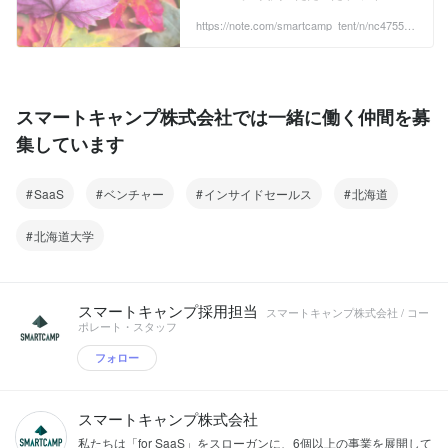
トのインサイドセールスを代行するオペ
レーターを在宅勤務・北海道支社勤務共
https://note.com/smartcamp_tent/n/nc47556b
66c9a
に採用強化しています。 本記事では採用
強化の背景や、スマートキャンプが提供
できる環境、一緒に働きたい人物像につ
いて書きたいと思います。 スマートキャ
ンプは VISION「Small Company, Big ...
スマートキャンプ株式会社では一緒に働く仲間を募
集しています
SaaS
ベンチャー
インサイドセールス
北海道
北海道大学
スマートキャンプ採用担当
スマートキャンプ株式会社 / コー
ポレート・スタッフ
フォロー
スマートキャンプ株式会社
私たちは「for SaaS」をスローガンに、6個以上の事業を展開して