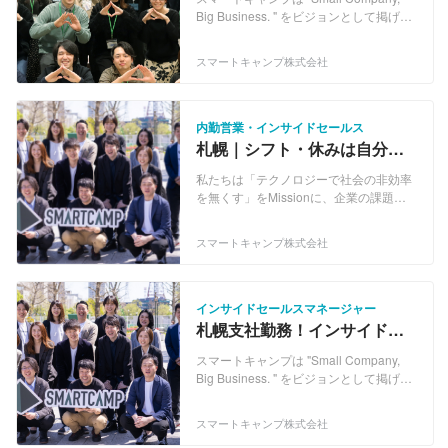
チャレンジしませんか？
Big Business. " をビジョンとして掲げて
おり、生産性の高い社会を実現するため
に、SaaS（Software as a Service）の普
スマートキャンプ株式会社
及、SaaS企業の営業支援を行っていま
す！ ■国内最大級のSaaSマーケティング
プラットフォーム『BOXIL（ボクシ
ル）』 BOXILは、SaaSをはじめとした
内勤営業・インサイドセールス
BtoB企業の営業活動そのものをテクノロ
札幌｜シフト・休みは自分で
ジーで自動化するWebサービスです。サ
調整｜働き方が選べるインサ
ービスを探している一般ユーザーの方に
私たちは「テクノロジーで社会の非効率
イドセールス職募集！
対しては、今後より生産性の高い仕事が
を無くす」をMissionに、企業の課題に
求められるビジネスの現場で役立つ
応じたソリューションの提供、業務の効
SaaSの情報提供・導入支援を行ってい
率化、生産性向上を目指しています。 日
スマートキャンプ株式会社
ます。 ■インサイドセールス代行・コン
本の企業や個人事業主は、労働人口の減
サルティングサービス『BALES（ベイル
少、低い労働生産性、煩雑なバックオフ
ズ）』 BALESは、営業活動の生産性向
ィス業務、資金繰りなど、さまざまな課
上、テレワーク対応を背景として注目を
題を抱えています。それらの課題に対し
インサイドセールスマネージャー
集めているインサイドセールスの代行・
て、あらゆる業界でSaaSが生まれ、日
札幌支社勤務！インサイドセ
コンサルティングを行うサービスです。
本のSaaS市場は今後5年間で2倍になる
ールス特化の組織マネジメン
インサイドセールスのプロフェッショナ
とも言われています。 変化のスピードが
スマートキャンプは "Small Company,
ト担当者を募集！
ルとして、SaaSを中心とした国内外の
速く多様化している時代において、世の
Big Business. " をビジョンとして掲げて
大手・スタートアップ企業のインサイド
中が求めるよりも早く課題を見出し、解
おり、生産性の高い社会を実現するため
セールス立ち上げ、運用を支援していま
決できるようなイノベーションを創出し
に、SaaS（Software as a Service）の普
スマートキャンプ株式会社
す。 ■インサイドセールスに特化した
ていくためには、テクノロジーの力が不
及、SaaS企業の営業支援を行っていま
SaaS『BALES CLOUD（ベイルズクラ