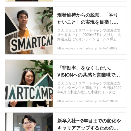
ー しました！ 「転職を考えている方」
「北海道で働きたい方」「ITベンチャー
に興味のある方」 はぜひお読みくださ
現状維持からの脱却。「やり
い！ 岩井 佑介 ...
たいこと」の実現を目指して
未経験業界への転職を決意｜
こんにちは！スマートキャンプ北海道支
社の有本です。 2020年7月に入社し、北
鈴木周平｜スマートキャンプ
海道支社にてオンラインセールス職とし
公式note『.▲.tent.』｜note
て活躍中の鈴木さんにインタビューをし
ました。私も同じポジションで働いてい
https://note.com/smartcamp_tent/n/n6f842d9
af89a
るため、共感するお話しが多くありまし
た。北海道でオンラインセールスを経験
したい方、営業経験を活かして転職した
い方必見です。 鈴木 周平（BALESカン
「非効率」をなくしたい。
パニー北海道支社所属） ...
VISIONへの共感と営業職での
キャリアアップとして決めた
こんにちは！スマートキャンプ北海道支
社インターン生の菊地です。今回は2020
選択とは｜中陳 梨乃｜スマ
年4月に中途入社した中陳にインタビュ
ートキャンプ公式
ーをしました。 中陳梨乃（BALESカン
パニー北海道支社所属） ...
https://note.com/smartcamp_tent/n/nf3f7eb80
note『.▲.tent.』｜note
bf10
新卒入社〜2年目までの変化や
キャリアアップするためのマ