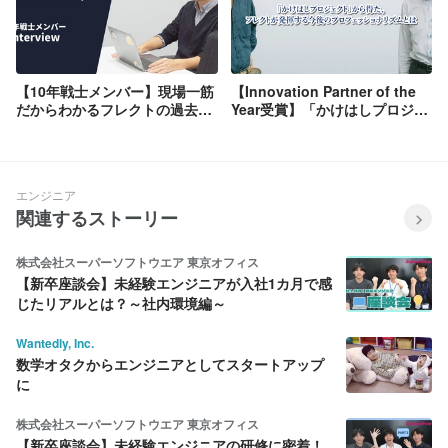
【10年戦士メンバー】現場一筋
【Innovation Partner of the
だからわかるフレクトの過去と
Year受賞】「かけはしプロジェ
現在。
クト」から得た、フレクトが発
揮する今後のプロフェッショナ
リズムとは
エンジニア
関連するストーリー
株式会社スーパーソフトウエア 東京オフィス
【新卒座談会】未経験エンジニアが入社1カ月で感
じたリアルとは？～社内環境編～
Wantedly, Inc.
数学オタクからエンジニアとしてスタートアップ
に
株式会社スーパーソフトウエア 東京オフィス
【新卒座談会】未経験エンジニアの研修に密着！