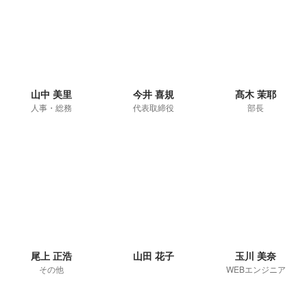
山中 美里
今井 喜規
髙木 茉耶
人事・総務
代表取締役
部長
尾上 正浩
山田 花子
玉川 美奈
その他
WEBエンジニア