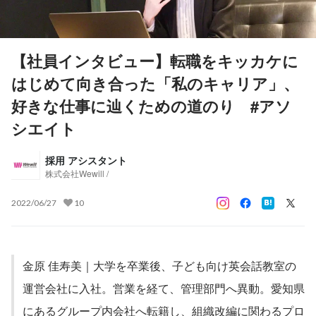
【社員インタビュー】転職をキッカケに
はじめて向き合った「私のキャリア」、
好きな仕事に辿くための道のり #アソ
シエイト
採用 アシスタント
株式会社Wewill /
2022/06/27
10
金原 佳寿美｜大学を卒業後、子ども向け英会話教室の
運営会社に入社。営業を経て、管理部門へ異動。愛知県
にあるグループ内会社へ転籍し、組織改編に関わるプロ