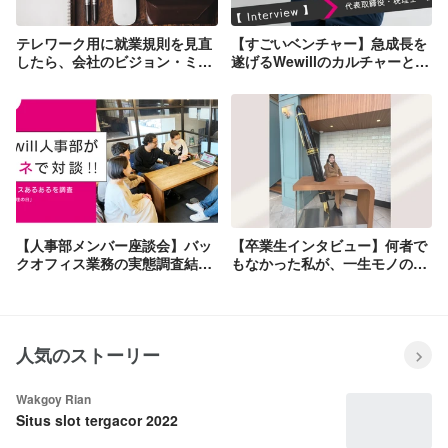
テレワーク用に就業規則を見直
【すごいベンチャー】急成長を
したら、会社のビジョン・ミッ
遂げるWewillのカルチャーと
ション・バリューがめちゃくち
は？
ゃ明確になりました！
【人事部メンバー座談会】バッ
【卒業生インタビュー】何者で
クオフィス業務の実態調査結果
もなかった私が、一生モノの武
をもとに、Wewill人事部がホン
器を手に入れるまで。
ネで対話！
人気のストーリー
Wakgoy Rian
Situs slot tergacor 2022