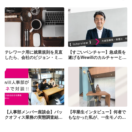
テレワーク用に就業規則を見直
【すごいベンチャー】急成長を
したら、会社のビジョン・ミッ
遂げるWewillのカルチャーと
ション・バリューがめちゃくち
は？
ゃ明確になりました！
【人事部メンバー座談会】バッ
【卒業生インタビュー】何者で
クオフィス業務の実態調査結果
もなかった私が、一生モノの武
をもとに、Wewill人事部がホン
器を手に入れるまで。
ネで対話！