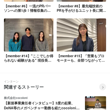
【member #6】一流のPRパー
【member #8】最先端技術の
ソンへの第1歩！情報収集の秘
PRを手がけるユニット長に聞
策とは？新入社員にインタビュ
く！求められる役割と働き方
ー
【member #14】"ここでしか得
【member #15】「営業もプロ
られない経験がある" 現役長期
モーターも、全部つながってい
インターン生3名にインタビュ
る」新卒でMVP受賞した大澤さ
ー！
んが語る“理想共創パートナ
ー”の在り方とは
インターン
関連するストーリー
株式会社cocoloni
【新規事業責任者インタビュー】3度の起業、
DeNA等のメガベンチャー勤務を経たcocoloni新