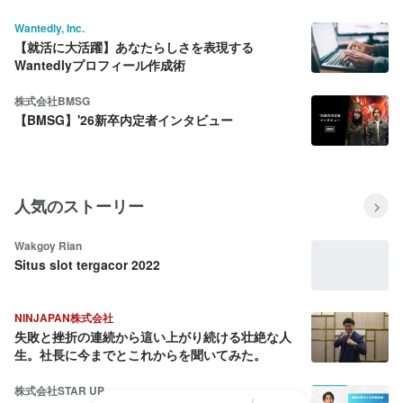
規事業責任者 金谷が、“学生インターン部隊”を立
ち上げる理由。
Wantedly, Inc.
【就活に大活躍】あなたらしさを表現する
Wantedlyプロフィール作成術
株式会社BMSG
【BMSG】'26新卒内定者インタビュー
人気のストーリー
Wakgoy Rian
Situs slot tergacor 2022
NINJAPAN株式会社
失敗と挫折の連続から這い上がり続ける壮絶な人
生。社長に今までとこれからを聞いてみた。
株式会社STAR UP