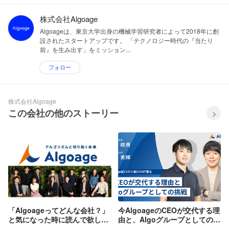
株式会社Algoage
Algoageは、東京大学出身の機械学習研究者によって2018年に創
設されたスタートアップです。 「テクノロジー時代の『当たり
前』を生み出す」をミッション...
フォロー
株式会社Algoage
この会社の他のストーリー
「Algoageってどんな会社？」
今AlgoageのCEOが交代する理
と気になった時に読んで欲しい
由と、Algoグループとしての挑
お話
戦