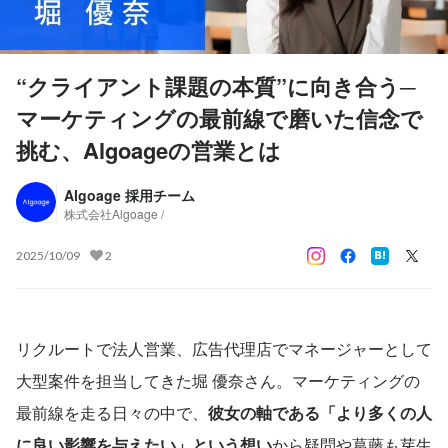
“クライアント課題の本質”に向き合う─
マーケティングの最前線で磨いた信念で
挑む、Algoageの営業とは
Algoage 採用チーム
株式会社Algoage /
2025/10/09
2
リクルートで法人営業、広告代理店でマネージャーとして
大型案件を担当してきた堀 優奈さん。マーケティングの
最前線を走る日々の中で、
彼女の軸である「より多くの人
に良い影響を与えたい」という想い
から疑問や葛藤も芽生