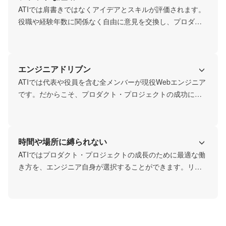
迎です！
ATIでは肩書きではなくアイデアとスキルが評価されます。
役職や経験年数に関係なく自由に意見を交換し、プロダク
ト・プロジェクトの成長に最適な決定を素早く下すことを
大事にしています。

Slackではtechチャンネルを作り、担当の垣根を超えて、技
エンジニアドリブン
術・知見を共有し合える環境です。このような文化が、プ
ロダクトの迅速な進化を可能にしています。
ATIでは代表や役員を含む全メンバーが現役Webエンジニア
です。だからこそ、プロダクト・プロジェクトの成功には
エンジニア一人一人の力が不可欠だと確信し、エンジニア
の声を意思決定の中心に置いています。

技術力向上だけでなく、ビジネス視点やプロダクト思考の
時間や場所に縛られない
育成にも注力し、エンジニアの価値を高めることに全力を
注いでいます。
ATIではプロダクト・プロジェクトの成長のために最適な働
き方を、エンジニア自身が選択することができます。リモ
ートワークやコワーキングスペースを活用した勤務など、
柔軟な働き方でパフォーマンスが最大化できるように努め
ています。