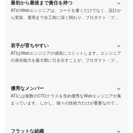
最初から最後まで責任を持つ
ATIのWebエンジニアは、コードを書くだけでなく、設計か
ら実装、運用まで全工程に深く関わり、プロダクト・プロ
ジェクトの成功に全力を注ぎます。開発の過程では、クラ
イアントと同じ思いを共有し一緒に悩む姿勢が大事です。
この姿勢が高品質なプロダクトを生み出し、多くのクライ
若手が育ちやすい
アントから信頼をいただいてきました。

ATIで、あなたのエンジニアリングスキルがプロダクト・プ
ATIはWebエンジニアの成長にコミットします。エンジニア
ロジェクトの成功に直接貢献する喜びを味わいませんか？
の潜在能力を最大限に引き出すことが、プロダクト・プロ
ジェクトの成功につながると信じているからです。

充実したメンタリング制度や、オープンな質問環境を通じ
て、技術的スキルだけでなく、プロダクト思考も磨けま
優秀なメンバー
す。そして、個人の成長がプロダクトの成長に直結する、
やりがいのある環境です！
ATIには複数のCTOクラスを含め優秀なWebエンジニアが集
まっています。しかし、個々の技術力だけが重要なのでは
なく、多様な経験と専門性を持つメンバーが、「プロダク
ト・プロジェクトの成功」という共通のゴールに向かって
協力し合う姿勢が重要だと考えています。刺激的な仲間と
フラットな組織
ともに、自身の限界を超えるチャレンジをしたい方、大歓