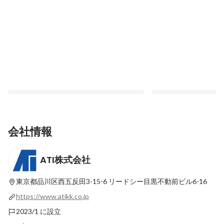
会社情報
ATI株式会社
「報酬や環境だけではない、ATIとの仕事
「報酬や環境だけではな
の価値」〜継続的パートナーシップの理
の価値」〜継続的パー
由〜（後編）
由〜（前編
東京都品川区西五反田3-15-6
リードシー目黒不動前ビル6-16
最新順で表示
最新順で表示
https://www.atikk.co.jp
2023/1 に設立