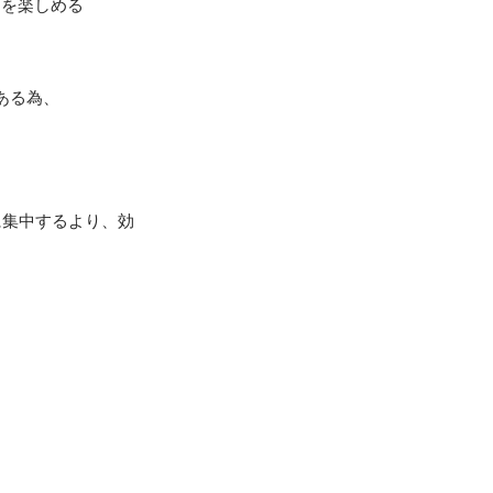
を楽しめる

る為、

に集中するより、効