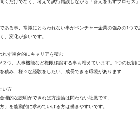
聞くだけでなく、考えて試行錯誤しながら「答えを出すプロセス」
である事、常識にとらわれない事がベンチャー企業の強みの1つであ
く、変化が多いです。

われず複合的にキャリアを積む

が２つ、人事機能など権限移譲する事も増えています。1つの役割
を積み、様々な経験をしたい、成長できる環境があります

い方

合理的な説明ができれば方法論は問わない社風です。

方」を能動的に求めていける方は働きやすいです。