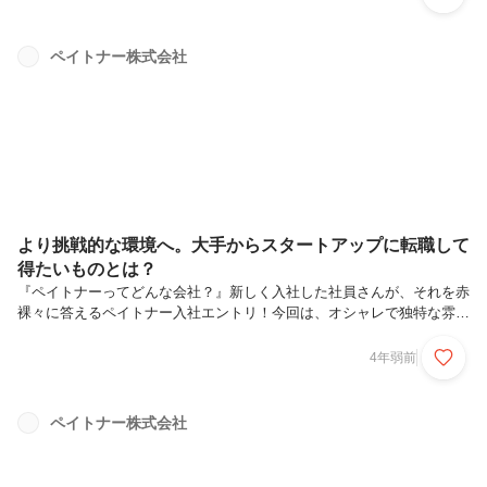
の不確実性と戦った戦記をお話ししていきたいと思います。ペイトナー
社はYoutubeにたくさん広告を出していますそもそもですが、弊社ペイ
トナーはフリーランス向けのファクタリングサービスを提供している会
ペイトナー株式会社
社なのですが、そのユーザー獲得のためにあの手この手を使ってマーケ
ティング施策を実施しています。これまでずっと「獲得」を目的として
youtub...
より挑戦的な環境へ。大手からスタートアップに転職して
得たいものとは？
『ペイトナーってどんな会社？』新しく入社した社員さんが、それを赤
裸々に答えるペイトナー入社エントリ！今回は、オシャレで独特な雰囲
気を持つこの方！5年後の自分のために、より成長できる環境へ初めま
して！2021年12月にペイトナーに入社した、邨山 毅（むらやま つよ
4年弱前
し）です！──ペイトナー入社までの経歴を教えてください！埼玉出身
で立教大学経済学部に入学しましたが、今思えばひたすら遊んで交友関
係を広げてばっかりの学生生活でした（笑）。新卒では光通信の社長室
ペイトナー株式会社
に入社した後、社内ベンチャーでシリコンバレー発のサービスの日本展
開の初期メンバーとして参画しました。ペイトナーに入社する前は、U-
NEXTの...