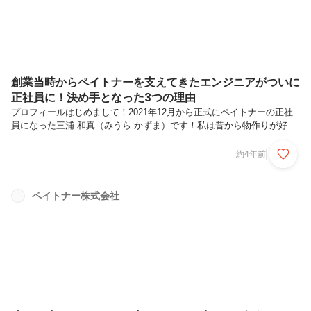
創業当時からペイトナーを支えてきたエンジニアがついに
正社員に！決め手となった3つの理由
プロフィールはじめまして！2021年12月から正式にペイトナーの正社
員になった三浦 和真（みうら かずま）です！私は昔から物作りが好き
で、工業高校に進学し、そこでプログラミングと出会いました。プログ
ラミングにのめり込み、大学ではスマホアプリの開発と研究をするた
約4年前
め、専修大学の情報ネットワーク学科に進学。多摩区役所と連携して観
光アプリを開発したり、研究室メンバーとゲーム開発を行ったりしまし
た。その後、新卒で株式会社モバイルファクトリーに入社。スマホアプ
ペイトナー株式会社
リやゲームの開発に3年ほど従事した後、前職である株式会社エス・エ
ム・エスに転職しました。そこでは住まい領域におけるウェブサービス
の開発や、エン...