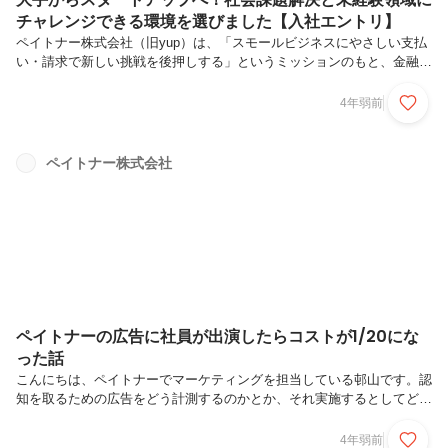
チャレンジできる環境を選びました【入社エントリ】
ペイトナー株式会社（旧yup）は、「スモールビジネスにやさしい支払
い・請求で新しい挑戦を後押しする」というミッションのもと、金融サ
ービスを提供しています。そこで働くメンバーはどういう気持ちで働い
ているのか、今回は笑顔が素敵な広報チーム正社員のこの方にインタビ
4年弱前
ューしてきました！プロフィールはじめまして！2022年6月に入社し
た、林田 紗季（はやしだ さき）です！──ペイトナー入社までの経歴を
教えてください！徳島県出身で実家が自営業をしていたこともあり、中
ペイトナー株式会社
央大学の商学部に入学しました。新卒でマイナビに入り、2年間ほど営
業を担当したあと、フリーランスでwebライターとして働いたり、メデ
ィアの運...
ペイトナーの広告に社員が出演したらコストが1/20にな
った話
こんにちは、ペイトナーでマーケティングを担当している邨山です。認
知を取るための広告をどう計測するのかとか、それ実施するとしてどう
MVP的に検証していくのがいいのだろうか、みたいな部分で僕が頭を
悩ませていた時期がありまして（今も悩んではいますが）、ちょっとそ
4年弱前