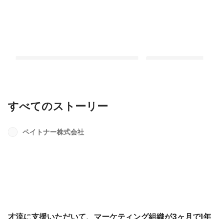
すべてのストーリー
才流に支援いただいて、マーケティン
【マーケター必見】ス
グ組織が3ヶ月で1年分成熟した話
ティングチームに取り入
ペイトナー株式会社
CVRが35%増加した話
最新順で表示
最新順で表示
才流に支援いただいて、マーケティング組織が3ヶ月で1年