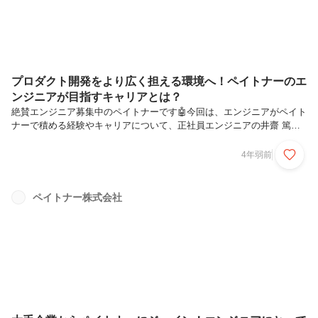
プロダクト開発をより広く担える環境へ！ペイトナーのエ
ンジニアが目指すキャリアとは？
絶賛エンジニア募集中のペイトナーです🤖今回は、エンジニアがペイト
ナーで積める経験やキャリアについて、正社員エンジニアの井齋 篤志
さんと坂東 風馬さんにお話を伺いました！そもそもペイトナーってど
んな会社？という方はこちらをご覧ください🌴自己紹介井齋 篤志2022
4年弱前
年2月入社。新卒は大手商社の営業として入社、のちエンジニアとして
転職。入社エントリはこちら👇坂東 風馬2022年3月入社。地元・愛知の
スタートアップ企業からペイトナーにジョイン。入社エントリはこちら
ペイトナー株式会社
👇ペイトナーに転職した理由は？井齋：私は、自分が触れる範囲の大き
い自社サービスを成長させるという経験が欲しかったのが一番の理由で
す。前職...