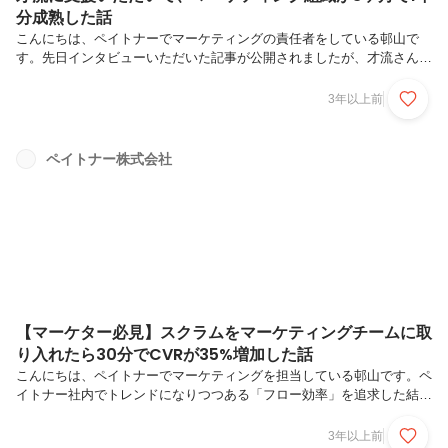
分成熟した話
こんにちは、ペイトナーでマーケティングの責任者をしている邨山で
す。先日インタビューいただいた記事が公開されましたが、才流さんに
ご支援いただいたことで社内に起こった変化についても弊社側の視点で
記事にしてみました。きっかけスタートアップあるあるではあると思う
3年以上前
んですが、マーケティングの初期〜拡大のフェーズって目の前に「やっ
た方が良いこと」が無限に積み上がってくることってあると思います。
もちろんそこに優先度をつけながらやるとは思うんですが、テーブルに
ペイトナー株式会社
上がってくるものってどうしても顕在化してるものが多くなると思うん
です。本来は中期的な目標の逆算から軸を持って施策の選定を行ってい
くべきだと思っていま...
【マーケター必見】スクラムをマーケティングチームに取
り入れたら30分でCVRが35%増加した話
こんにちは、ペイトナーでマーケティングを担当している邨山です。ペ
イトナー社内でトレンドになりつつある「フロー効率」を追求した結
果、「ビジネスサイドでもスクラム的にプロジェクト進めるのが効率い
いかもね」となった話を今回記事にしてみました。きっかけ：エンジニ
3年以上前