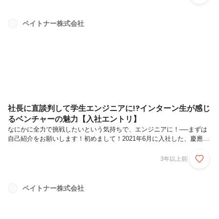
アチームの取り組みきっかけは、弊社のエンジニアが本格的にスクラム
を導入していく話を横目でいていたことでした。もちろん主導されてい
たのは脇田さん。横目で見ていたと言っても、毎日脇田さんのpodcast
ペイトナー株式会社
を聞いている中でそのようなムーブがあることを知り、具体的なメリッ
トや注意点などを教えてもらっていました。とはいえマーケティングチ
ーム全体にスク...
社長に直談判して学生エンジニアに!?インターン生が感じ
るベンチャーの魅力【入社エントリ】
なにかに全力で挑戦したいという気持ちで、エンジニアに！──まずは
自己紹介をお願いします！初めまして！2021年6月に入社した、慶應義
塾大学3年の田崎 和輝（たさき かずき）です！栃木県日光市出身で、
小学校から高校卒業までずっとサッカーをしてきました。大学入学後は
3年以上前
筋トレにはまり、ボディビルディングの大会に向けてジムでよく体を鍛
えています。大学ではボディビルとAIを掛け合わせて、どのようなポー
ジングをすれば、体を美しく表現できるかについて研究しています。
ペイトナー株式会社
──ペイトナーに入社した経緯を教えてください！大学でやっているボ
ディビルの他に何かに挑戦したい！という気持ちがあったところ、たま
たまTwit...