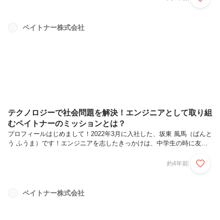
てゆきます👒ペイトナーってそもそもどんな会社？という方はこちらを
ご覧ください🌊Podcastを始めたきっかけは？脇田：大それた理由は本
当に無くて。ただ酔った勢いなんですけど（笑）。邨山：『インプット
ペイトナー株式会社
の質を高めたいね〜、じゃあPodcastで半強制的にアウトプットする
か！』といった本当に勢いだけの経緯です。始めて良かったことは？...
テクノロジーで社会問題を解決！エンジニアとして取り組
むペイトナーのミッションとは？
プロフィールはじめまして！2022年3月に入社した、坂東 風馬（ばんと
う ふうま）です！エンジニアを志したきっかけは、中学生の時に友人
のiPod touchに触れたことです。当時はiPhoneすらない時代だったこと
もあり、iPod touchに感動してから、どんどん新しいテクノロジーに興
約4年前
味を持つようになりました。大学は情報系の学部に入って、1年生の頃
からプログラミングやコンピューターサイエンスを学び、就職してペイ
トナーに入る前は、地元である愛知のスタートアップ企業でエンジニア
ペイトナー株式会社
やPMとして働いていました。休日も主にプログラミングをしたり、漫
画読んだり、アマゾンプライムで映画やアニメ観たりな...