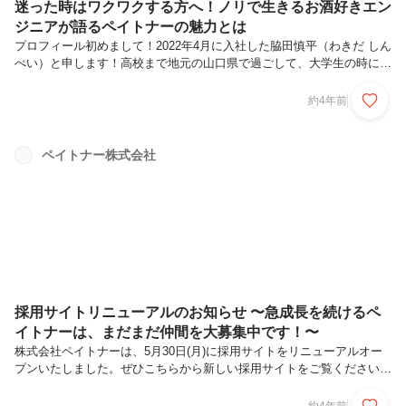
迷った時はワクワクする方へ！ノリで生きるお酒好きエン
ジニアが語るペイトナーの魅力とは
プロフィール初めまして！2022年4月に入社した脇田慎平（わきだ しん
ぺい）と申します！高校まで地元の山口県で過ごして、大学生の時に農
作物の研究をするために上京しました。卒業後は大手食品メーカーに就
職しましたが、結婚を機に「全国転勤したくない！単身赴任したくな
約4年前
い！やーめよっ！」って退職しました！エンジニアって転勤のない比較
的自由度の高い職業だと耳にしてたので、「じゃあなってみるか〜！」
って決めて、今に至ります。もちろん当時は未経験だったので、スキル
ペイトナー株式会社
や知識に関しては、スクールなどに通いながら身につけました。オフの
日はもっぱら開発とお酒です！とにかく情報を吸収するのが大好きな情
報ジャンキーで...
採用サイトリニューアルのお知らせ 〜急成長を続けるペ
イトナーは、まだまだ仲間を大募集中です！〜
株式会社ペイトナーは、5月30日(月)に採用サイトをリニューアルオー
プンいたしました。ぜひこちらから新しい採用サイトをご覧ください。
拡大する今だからこそ伝えたい”Paytner Culture”なぜ、このタイミング
で採用サイトをリニューアルオープンしたのですか。コアプロダクト