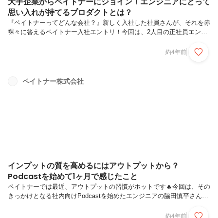
大手企業からペイトナーにジョイン！エンジニアにとって
思い入れが持てるプロダクトとは？
『ペイトナーってどんな会社？』新しく入社した社員さんが、それを赤
裸々に答えるペイトナー入社エントリ！今回は、2人目の正社員エンジ
ニアで、開発チームに所属するこの方！プロフィールはじめまして！
2022年2月に入社した、井齊 篤志 （いさい あつし）です！出身は愛知
約4年前
県岡崎市で、学生時代は法律を専攻していました。新卒は大手商社の子
会社に入社し、営業や流通管理、事業戦略など様々な部署で約5年ほど
働いていました。日々の業務をこなしていく中で「定型業務を自動化し
ペイトナー株式会社
たい」と思い、プログラミングに挑戦したことが、大きなきっかけで
す。そこからシステム開発について学んでいくうちに、面白さを知り、
エンジニアとし...
インプットの質を高めるにはアウトプットから？
Podcastを始めて1ヶ月で感じたこと
ペイトナーでは最近、アウトプットの習慣がホットです🔥今回は、その
きっかけとなる社内向けPodcastを始めたエンジニアの脇田慎平さん
と、マーケターの邨山毅さんにインタビューしてきました！この記事で
は、お2人がPodcastで得たことやペイトナーのカルチャーをお伝えし
約4年前