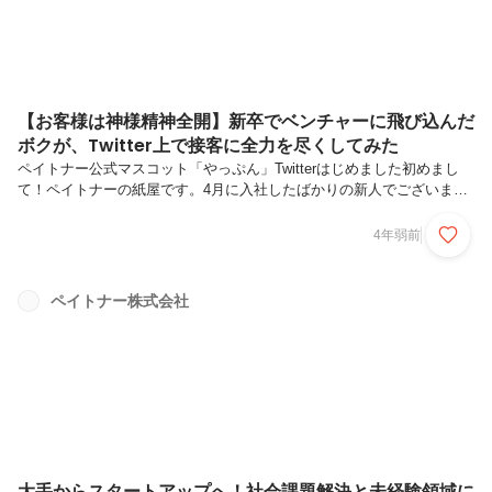
【お客様は神様精神全開】新卒でベンチャーに飛び込んだ
ボクが、Twitter上で接客に全力を尽くしてみた
ペイトナー公式マスコット「やっぷん」Twitterはじめました初めまし
て！ペイトナーの紙屋です。4月に入社したばかりの新人でございま
す。いきなりですが、実は私、今年6月からペイトナー公式マスコット
の「やっぷん」の中の人として、Twitterを運用させていただいておりま
4年弱前
す。やっぷんとして、フリーランスの方、フリーランスになりたい・な
ろうと考えている方たちに向けて「お金の悩み」や「ためになる情報」
を毎日呟いています。ですが、やっぷんになりはじめて１ヶ月。全然フ
ペイトナー株式会社
ォロワーが増えない！！！もちろん、自分の知識不足・勉強不足である
ことに間違いはないのですが、まぁ増えない！！！！#フリーランスの
みんな...
大手からスタートアップへ！社会課題解決と未経験領域に