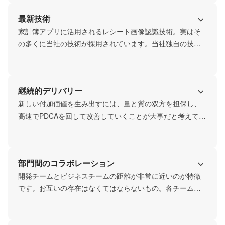
デアをどんどん出し合うことで、より良い組織やサービス
最新技術
の実現に繋げていってほしいと考えています。社員50名弱
のコンパクトな会社だからこそ、一人ひとりが組織の歯車
家計簿アプリに活用されるレシート画像認識技術。実はそ
に終始することなく、自主的に考え、行動し、さまざまな
の多くに当社の技術が採用されています。当社独自の技術
テーマに挑戦できる環境です。
にこだわりとプライドを持ち、開発を行っています。

最近はクラウドサービスやレシートビッグデータ開発にも
注力。クラウド系の最新技術も積極的に取り入れていま
継続的デリバリー
す。直近ではブラウザで文字解析ができるブラウザ用スマ
ホカメラOCRをリリースしました。お客様が手軽に利用で
新しい付加価値を生み出すには、量と質の双方を担保し、
きるサービスとは何かを追求し、形にしていきます。
高速でPDCAを回して改善していくことが大事だと考えてい
ます。

自社サービス『レシピタ』や『レシデータ』では、新機能
追加やバージョンアップを速いスピードで実施。月に1〜2
部門間のコラボレーション
つの機能をリリースするペースで開発を進めています。
開発チームとビジネスチームの距離が非常に近いのが特徴
です。お互いの存在はなくてはならないもの。各チーム同
士で密にコミュニケーションを取り合い、お客様により良
いサービスを提供できるように努めています。