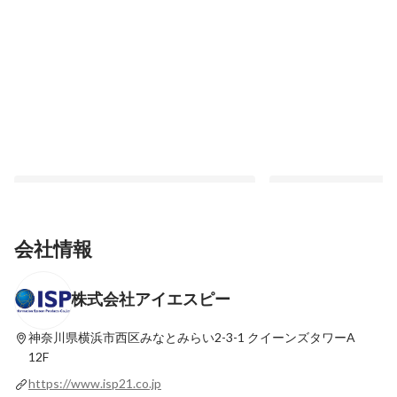
会社情報
株式会社アイエスピー
新サービス開発@みなとみらい
いつでも使えて、いつ
方々がより便利で快適
最新順で表示
指して@みなとみらい
神奈川県横浜市西区みなとみらい2-3-1
クイーンズタワーA
最新順で表示
12F
https://www.isp21.co.jp