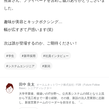
熊倉さん、プライベートを含めご協力ありがとうございま
した。
趣味が美容とキックボクシング…
幅が広すぎて戸惑います(笑)
次は誰が登場するのか、ご期待ください！
学生
新卒採用
社員インタビュー
システムエンジニア
新潟
田中 良太
オーエムネットワーク株式会社 / F2B（Future Follow
Base）シニアディレクター
大学卒業後、畑違いのIT分野へ。公共系システムのSEとなり上流
から下流工程まで一通り経験。 その後、新設の法人営業部に志願
し、新規営業チームのリーダーを担当する。「...