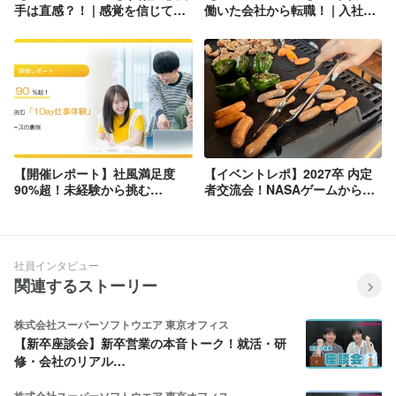
手は直感？！ | 感覚を信じて新
働いた会社から転職！ | 入社3
卒で入社した結果…
年目の中途社員に色々聞いてみ
た
【開催レポート】社風満足度
【イベントレポ】2027卒 内定
90%超！未経験から挑む
者交流会！NASAゲームから
「1Day仕事体験」選べる3コー
BBQまで盛りだくさんの1日を
スの裏側【人事のつぶやき
お届け【人事のつぶやき
20260729】
_20260730】
社員インタビュー
関連するストーリー
株式会社スーパーソフトウエア 東京オフィス
【新卒座談会】新卒営業の本音トーク！就活・研
修・会社のリアル…
株式会社スーパーソフトウエア 東京オフィス