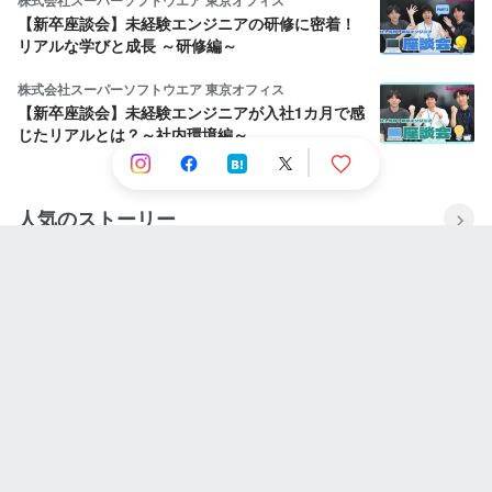
【新卒座談会】未経験エンジニアの研修に密着！
リアルな学びと成長 ～研修編～
株式会社スーパーソフトウエア 東京オフィス
【新卒座談会】未経験エンジニアが入社1カ月で感
じたリアルとは？～社内環境編～
人気のストーリー
Wakgoy Rian
Situs slot tergacor 2022
NINJAPAN株式会社
失敗と挫折の連続から這い上がり続ける壮絶な人
生。社長に今までとこれからを聞いてみた。
株式会社STAR UP
利他の精神と当事者意識：CPO池田八輝が語る
STAR UPの価値観と描く未来