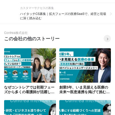
カスタマーサクセスの募集
ハイタッチCS募集｜拡大フェーズの医療SaaSで、経営と現場
に深く踏み込む
Contrea株式会社
この会社の他のストーリー
なぜコントレアでは初期フェー
創業5年、いま見据える医療の
ズから多くの看護師が活躍して
未来〜医患連携を掲げて挑む次
いるのか？～看護師からのスタ
のペイシェントエンゲージメン
ートアップ転職鼎談～
ト〜