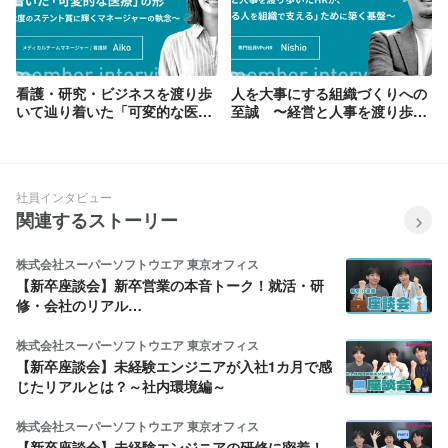
看護・研究・ビジネスを渡り歩
人を大事にする組織づくりへの
いて辿り着いた「可変的な医
至誠 〜経営と人事を渡り歩い
療」の形 〜唯一2度のステン
たHRが、頑張る人を組織で支
ト賞に輝くマネージャーの執
えるために築く基盤〜
念〜
社員インタビュー
関連するストーリー
株式会社スーパーソフトウエア 東京オフィス
【新卒座談会】新卒営業の本音トーク！就活・研
修・会社のリアル…
株式会社スーパーソフトウエア 東京オフィス
【新卒座談会】未経験エンジニアが入社1カ月で感
じたリアルとは？～社内環境編～
株式会社スーパーソフトウエア 東京オフィス
【新卒座談会】未経験エンジニアの研修に密着！