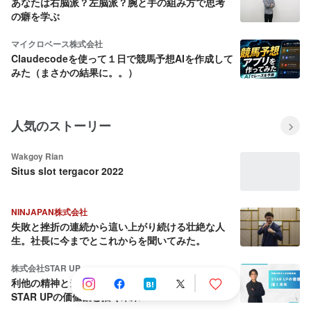
あなたは右脳派？左脳派？腕と手の組み方で思考
の癖を学ぶ
マイクロベース株式会社
Claudecodeを使って１日で競馬予想AIを作成して
みた（まさかの結果に。。）
人気のストーリー
Wakgoy Rian
Situs slot tergacor 2022
NINJAPAN株式会社
失敗と挫折の連続から這い上がり続ける壮絶な人
生。社長に今までとこれからを聞いてみた。
株式会社STAR UP
利他の精神と当事者意識：CPO池田八輝が語る
STAR UPの価値観と描く未来