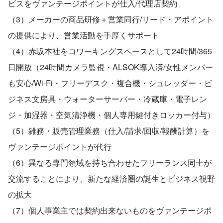
ビスをヴァンテージポイントが仕入/代理店契約
（3）メーカーの商品研修＋営業同行/リード・アポイント
の提供により、営業活動を手厚くサポート
（4）赤坂本社をコワーキングスペースとして24時間/365
日開放（24時間カメラ監視・ALSOK導入済/女性メンバー
も安心/Wi-Fi・フリーデスク・複合機・シュレッダー・ビ
ジネス文房具・ウォーターサーバー・冷蔵庫・電子レン
ジ・加湿器・空気清浄機・個人専用鍵付きロッカー付与）
（5）雑務・販売管理業務（仕入/請求/回収/報酬計算）を
ヴァンテージポイントが代行
（6）異なる専門領域を持ち合わせたフリーランス同士が
交流することにより、新たな経済圏の誕生とビジネス視野
の拡大
（7）個人事業主では契約出来ないものをヴァンテージポ