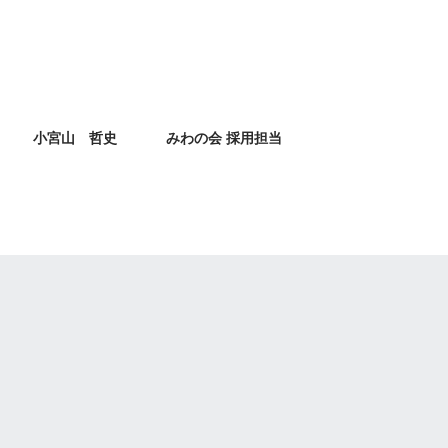
小宮山 哲史
みわの会 採用担当