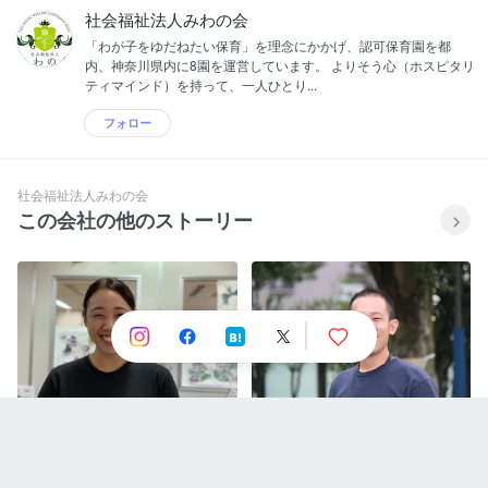
社会福祉法人みわの会
「わが子をゆだねたい保育」を理念にかかげ、認可保育園を都
内、神奈川県内に8園を運営しています。 よりそう心（ホスピタリ
ティマインド）を持って、一人ひとり...
フォロー
社会福祉法人みわの会
この会社の他のストーリー
【職員インタビューver4】子供
【職員インタビューver5】
達と共に成長し続ける。第２の
Twitterで話題の異色の男性保育
お家としての保育園を目指し、
士は本当に異色の経歴の持ち主
日々挑戦を続ける若月さん。そ
だった？！保育士になるのをあ