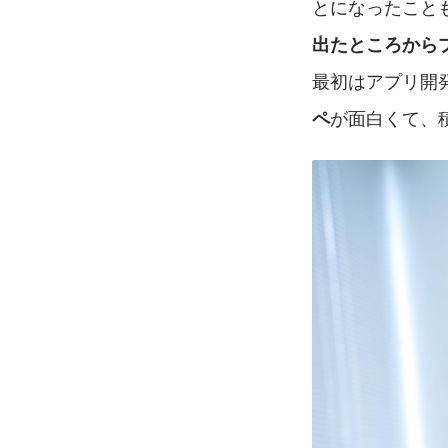
とになったこと
出たところから
最初はアプリ開
が面白くて、
ペ