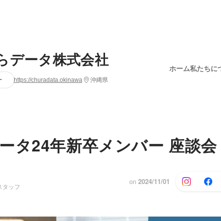
らデータ株式会社
ホーム
私たちに
ー
https://churadata.okinawa
沖縄県
ータ24年新卒メンバー 座談会
on
2024/11/01
スタッフ