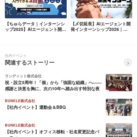
【ちゅらデータ｜インターンシ
【〆切延長】AIエージェント開
ップ2025】AIエージェント開発
発インターンシップ2026｜
を体験できる特別な2日間
Databricksで学ぶ2日間
社内イベント
関連するストーリー
ランディット株式会社
祝・設立5周年！「個」から「強固な組織」へ――
感謝と決意を胸に、次の10年へ踏み出す特別な夜
BUNKLE株式会社
【社内イベント】運動会＆BBQ
BUNKLE株式会社
【社内イベント】オフィス移転・社名変更記念パ