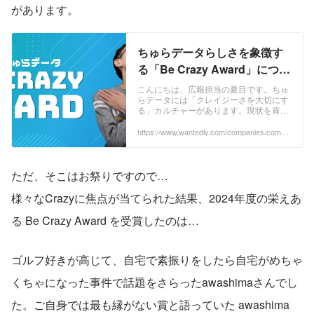
があります。
ちゅらデータらしさを象徴す
る「Be Crazy Award」につい
て | ちゅらデータ株式会社
こんにちは、広報担当の夏目です。ちゅ
らデータには「クレイジーさを大切にす
る」カルチャーがあります。現状を肯定
せずに人と違った目線で捉え、気がつけ
ば手を動かし、いつの間にか世界を変え
https://www.wantedly.com/companies/compa
ny_6549339/post_articles/884282
てしまうような...
ただ、そこはお祭りですので…
様々なCrazyに焦点が当てられた結果、2024年度の栄えあ
る Be Crazy Award を受賞したのは…
ゴルフ好きが高じて、自宅で素振りをしたら自宅がめちゃ
くちゃになった事件で話題をさらったawashimaさんでし
た。ご自身では最も縁がない賞と語っていた awashima 