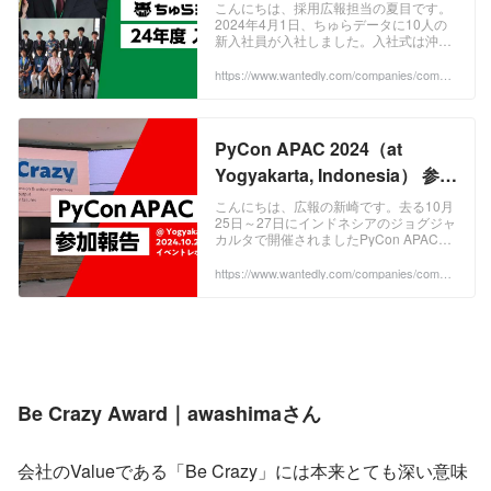
こんにちは、採用広報担当の夏目です。
2024年4月1日、ちゅらデータに10人の
新入社員が入社しました。入社式は沖縄
本社ではなく、東京のど真ん中！！シャ
ンクレール銀座ZXにて執り行われました
https://www.wantedly.com/companies/compa
ny_6549339/post_articles/898654
（グル...
PyCon APAC 2024（at
Yogyakarta, Indonesia） 参加
レポート | ちゅらデータ株式会
こんにちは、広報の新崎です。去る10月
25日～27日にインドネシアのジョグジャ
社
カルタで開催されましたPyCon APAC
2024に、ちゅらデータの新卒エンジニア
であるyanagiさんがスピーカ...
https://www.wantedly.com/companies/compa
ny_6549339/post_articles/935694
Be Crazy Award｜awashimaさん
会社のValueである「Be Crazy」には本来とても深い意味