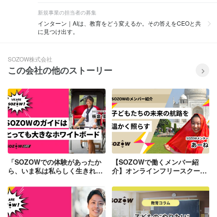
新規事業の担当者の募集
インターン｜AIは、教育をどう変えるか。その答えをCEOと共
に見つけ出す。
SOZOW株式会社
この会社の他のストーリー
「SOZOWでの体験があったか
【SOZOWで働くメンバー紹
ら、いま私は私らしく生きれて
介】オンラインフリースクール
ます！」っていう子を一人でも
_SOZOW SCHOOL「メンタ
増やしたい。
ー」