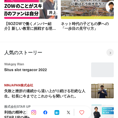
【SOZOWで働くメンバー紹
ネット時代の子どもの夢への
介】新しい教育に挑戦する理由
「一歩目の見守り方」
は？オンラインフリースクール
SOZOW事業リーダー
人気のストーリー
Wakgoy Rian
Situs slot tergacor 2022
NINJAPAN株式会社
失敗と挫折の連続から這い上がり続ける壮絶な人
生。社長に今までとこれからを聞いてみた。
株式会社STAR UP
利他の精神と当事者意識：CPO池田八輝が語る
STAR UPの価値観と描く未来