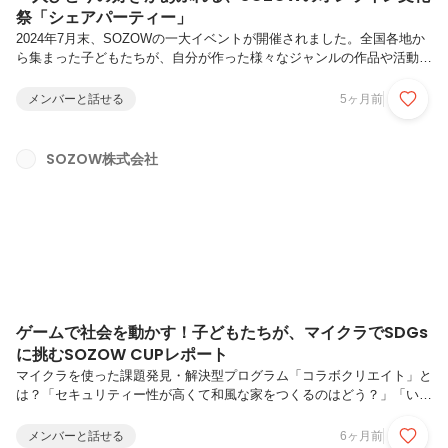
祭「シェアパーティー」
2024年7月末、SOZOWの一大イベントが開催されました。全国各地か
ら集まった子どもたちが、自分が作った様々なジャンルの作品や活動成
果を披露し合う、まさにオンラインの「文化祭」と言えるイベント、通
称「シェアパーティー」です。このイベントは、単に作品を見せ合うだ
メンバーと話せる
5ヶ月前
けでなく、参加者同士の温かい交流や、多くの成長ストーリーが紡がれ
る場でもあります。今回は、スタッフと子どもたちへのインタビューを
通じて、「シェアパーティー」の裏側に迫ります。子どもたちが主役の
SOZOW株式会社
イベントまずは、イベントの企画から運営まで携わったSOZOWスタッ
フ「さっちゃん」と「ゆっきー」に話を聞きました。運営面で、今回大
きなチャレ...
ゲームで社会を動かす！子どもたちが、マイクラでSDGs
に挑むSOZOW CUPレポート
マイクラを使った課題発見・解決型プログラム「コラボクリエイト」と
は？「セキュリティー性が高くて和風な家をつくるのはどう？」「いい
ね！他の人はどう思う？しゃべるのがいやだったら、チャットかスタン
プでリアクションしてみて！」真剣な表情で、週に一度のオンラインプ
メンバーと話せる
6ヶ月前