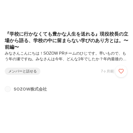
『学校に行かなくても豊かな人生を送れる』現役校長の立
場から語る、学校の中に留まらない学びのあり方とは。〜
前編〜
みなさんこんにちは！SOZOW PRチームのひじです。早いもので、も
う年の瀬ですね。みなさんは今年、どんな1年でしたか？年内最後の
noteは、島根県隠岐の島の中学校で校長先生を務める傍ら、学校外でも
不登校の子たちのために活動をしている渡部校長と、SOZOW代表小助
メンバーと話せる
7ヶ月前
川の、非公開対談の様子をお届けします！本記事は、前編の内容となり
ます。渡部校長は現役の校長先生でありながら、お子さんが過去に不登
校だった時期があり、その時の原体験から『学校に行かなくても豊かな
SOZOW株式会社
人生を送れる』というメッセージを学校内外から発信されている方で
す。学校内での取り組みに限界を感じ、学校外から教育を変えていく活
動をしようと...