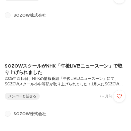
島根県隠岐の島の中学校で校長先生を務める傍ら、学校外でも不登校の
子たちのために活動をしている渡部校長と、SOZOW代表小助川の非公
開対談、後編の内容となります。2人の対談は、渡部校長のプライベー
SOZOW株式会社
トな子育ての話から、不登校を経験した子どもたちの進路の話題・
SOZOWスクール高等部の話へと流れるように展開していきます。ぜひ
後編...
SOZOWスクールがNHK「午後LIVE!ニュースーン」で取
り上げられました
2025年2月5日、NHKの情報番組「午後LIVE!ニュースーン」にて、
SOZOWスクール小中等部が取り上げられました！1月末にSOZOWオ
フィスにて行われた取材の様子番組では「学びの多様化」をテーマに、
広がりつつある「オンラインの学び」の可能性を探る特集が放送されま
メンバーと話せる
7ヶ月前
した。その中で、SOZOWスクール小中等部の活動の様子や、スクール
生たちが自分らしく学ぶリアルな姿が紹介されました。SOZOWスクー
ルとは？SOZOWスクールは、小学4年生から中学3年生を対象としたオ
SOZOW株式会社
ンラインのフリースクールです。「好きを学びに、未来を自在に」をコ
ンセプトに、子どもたちがITツールを活用しながら自分の興味・関...