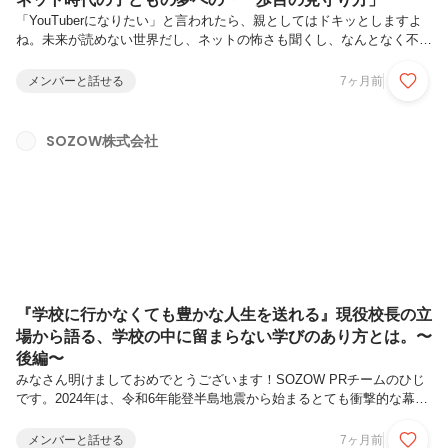
「YouTuberになりたい」と言われたら、親としてはドキッとしますよ
ね。未来が読めない世界だし、ネットの怖さも聞くし、なんとなく不安
が先に立ってしまうもの。でも、実際に私自身も息子の“勝手に始めた
ゲーム実況”をそばで見ていく中で、その不安が少しずつ別の形に変わ
メンバーと話せる
7ヶ月前
っていきました。今回は、子どもの「やってみたい」とどう向き合うの
か、私の体験をもとにお話しします。“YouTuberになりたい”と言われる
時代に生きている最近、小学生の「将来なりたい職業」ランキングにネ
SOZOW株式会社
ット配信者が普通に入るようになりました。50年前のランキングには
存在しなかった職業ですし、当時は家電メーカーや自動車産業が花形だ
っ...
『学校に行かなくても豊かな人生を送れる』現役校長の立
場から語る、学校の中に留まらない学びのあり方とは。〜
後編〜
みなさん明けましておめでとうございます！SOZOW PRチームのひじ
です。2024年は、令和6年能登半島地震から始まるとても衝撃的な幕開
けでした。子どもたちに関わるSOZOWとしても、改めて今何が出来る
のか、考えていきます。さて、新年一発目のnoteは、前回に引き続き、
メンバーと話せる
7ヶ月前