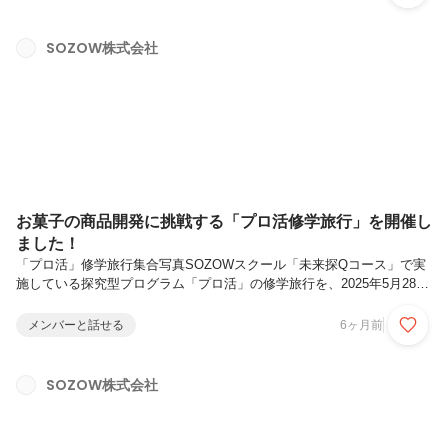
ログラムに参加するのは、7人の子どもたち。対話を重ねたあとは、マ
インクラフトでそのアイデアを形にしていきます。彼らが取り組んでい
るのは、SOZOWが提供するオンラインプログラム「ソゾクラ コラボ
SOZOW株式会社
クリエイト」です。「コラボクリエイト（以下、コラクリ）」のテーマ
は「協働」。子どもたちは話し合いながら、マインクラフトの世界の中
で力を合わせて作...
お菓子の商品開発に挑戦する「プロ活修学旅行」を開催し
ました！
「プロ活」修学旅行集合写真SOZOWスクール「未来探Qコース」で実
施している探究型プログラム「プロ活」の修学旅行を、2025年5月28日
から30日の2泊3日で開催しました✨今回訪れたのは岡山県高梁市と吉備
中央町。現地で“お菓子のプロ”と共に商品開発に挑戦しました。本記事
メンバーと話せる
6ヶ月前
ではその様子をお届けします‼目次プロ活の修学旅行とは訪問先「佳豊
庵」について1日目：商品開発の進捗共有会2日目：町散策とカレー作
り3日目：プロと共に試作する実践体験最後にプロ活の修学旅行とは
SOZOW株式会社
SOZOWスクールでは、子どもたちが自分の興味や関心をもとに実社会
とつながりながら学びを深める取り組みを「プロ活」と呼んでいます。
これ...