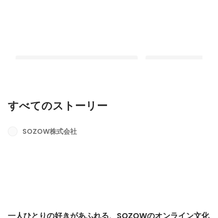
すべてのストーリー
一人ひとりの好きがあふれる、SOZOW
ゲームで社会を動かす
のオンライン文化祭「シェアパーティ
が、マイクラでSDGsに
SOZOW株式会社
ー」
CUPレポート
最新順で表示
最新順で表示
一人ひとりの好きがあふれる、SOZOWのオンライン文化