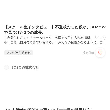
【スクール生インタビュー】不登校だった僕が、SOZOW
で見つけた2つの成長。
「自分らしさ」と「チームワーク」の両方を手に入れた場所。「ここな
ら、自分は自分のままでいられる」「みんなの個性が光るように、自分
の立ち回りを考えるようになった」そう語るのは、SOZOWスクール生
の中学2年生、コダックン。彼は現在、「SOZOWスクール（オンライ
メンバーと話せる
6ヶ月前
ンフリースクール）」での活動に加え、「SOZOWパーク（オンライン
習い事）」も利用しています。学校に行けなくなって、少しずつ元気を
取り戻し始めた頃に出会ったSOZOW。今回は、スクールとパーク、2
SOZOW株式会社
つの異なる環境が彼にどのような変化をもたらしたのか、その成長の軌
跡をインタビューしました。1. 大好きな「コダック」が、緊張をほぐ
すお守り...
ネット時代の子どもの夢への「一歩目の見守り方」