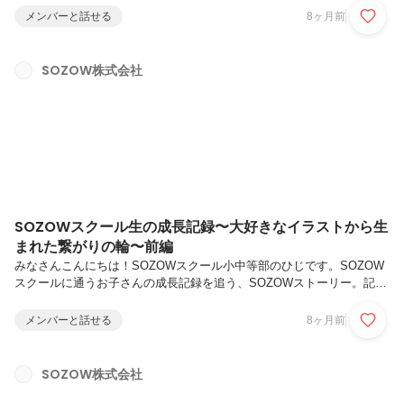
他のご家庭の習い事の事情を聞くと「わが家の習い事は少なすぎる？」
メンバーと話せる
8ヶ月前
と不安になることもしばしば......。「子どもにどんな習い事を、どれく
らいさせたらいいかわからない」「何歳から始めるべきなのか」「辞め
たいといいだしたら？」このような悩みを抱えた保護者の方も多いので
SOZOW株式会社
はないでしょうか。そんな悩ましい習い事選びのヒントになるのが、本
日ご紹介するSOZOW FORUMのイベントレポートです。テーマは、...
SOZOWスクール生の成長記録〜大好きなイラストから生
まれた繋がりの輪〜前編
みなさんこんにちは！SOZOWスクール小中等部のひじです。SOZOW
スクールに通うお子さんの成長記録を追う、SOZOWストーリー。記念
すべき第一回は、今月末に小中等部を卒業する中3生の女の子。4月か
らちょうど1年間の在籍期間で、彼女は一体どのように変化・成長して
メンバーと話せる
8ヶ月前
来たのか...？今回は、SOZOWスクールにおける通知表「活動記録サイ
ト」の記録を用いて、鈴(りん)さんの1年間の日々を辿っていきまし
た。ボリューミーな記事にはなりますが、読み応え十分なのでぜひ最後
SOZOW株式会社
まで読んでみてください！目次入学前の鈴さん入学1〜4ヶ月目好きな
「イラスト」をキッカケに少しづつ関わりが増えていく自分の描いたイ