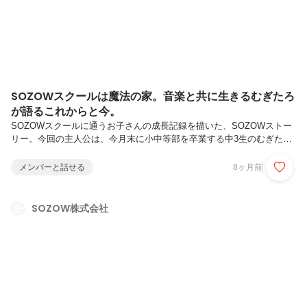
ラスト...
SOZOWスクールは魔法の家。音楽と共に生きるむぎたろ
が語るこれからと今。
SOZOWスクールに通うお子さんの成長記録を描いた、SOZOWストー
リー。今回の主人公は、今月末に小中等部を卒業する中3生のむぎたろ
くん。約2年間の在籍期間で、彼の人生にはどのような変化があったの
でしょうか？今回は、むぎたろくんにインタビューをさせてもらい、彼
メンバーと話せる
8ヶ月前
のこれまでのライフストーリーを辿っていきました。音楽と共に歩んだ
彼の物語に、ぜひ心を寄せてみてくださいね。むぎたろの自己紹介🎹中
学受験の挫折。小学生時代のむぎたろやりたいことはいっぱいあるの
SOZOW株式会社
に、できないもどかしさ。葛藤する中学生のむぎたろ「じゃあ、学校を
やめよう」。SOZOWスクールとの出会い。SOZOWスクールに入学。
好奇心を爆発...