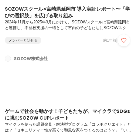
SOZOWスクール×宮崎県延岡市 導入実証レポート〜「学
びの選択肢」を広げる取り組み
2024年11月から2025年3月にかけて、SOZOWスクールは宮崎県延岡市
と連携し、不登校支援の一環として市内の子どもたちにSOZOWスクー
ルのプログラムを提供する取り組みを実施しました。本記事では、その
背景や具体的な内容、そして取り組みから見えてきた可能性についてお
メンバーと話せる
約1年前
届けします。増え続ける不登校と、求められる「学びの選択肢」取り組
みの背景実証内容について専門家コメント「多様な学びの選択肢を広げ
る、公民連携の好事例」増え続ける不登校と、求められる「学びの選択
SOZOW株式会社
肢」文部科学省の調査によると、2023年度に不登校となった小中学生
は34万6482人にのぼり、過去最多を更新しました。年々増え続ける...
ゲームで社会を動かす！子どもたちが、マイクラでSDGs
に挑むSOZOW CUPレポート
マイクラを使った課題発見・解決型プログラム「コラボクリエイト」と
は？「セキュリティー性が高くて和風な家をつくるのはどう？」「いい
ね！他の人はどう思う？しゃべるのがいやだったら、チャットかスタン