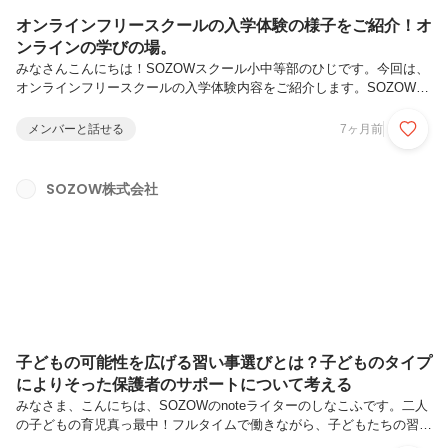
オンラインフリースクールの入学体験の様子をご紹介！オ
ンラインの学びの場。
みなさんこんにちは！SOZOWスクール小中等部のひじです。今回は、
オンラインフリースクールの入学体験内容をご紹介します。SOZOWス
クールでは、【約1週間の無料入学体験】を実施しています。オンライ
ンスクールがはじめての子どもたちは、SOZOWスクールの入学体験を
メンバーと話せる
7ヶ月前
どのように過ごしているのでしょうか？ぜひ入学体験のサービスを一緒
に体験していきましょう！（※初月のサポート内容は一部変更の可能性
があります）目次まずは、ニックネームをつけるところからスタート。
SOZOW株式会社
【1日目】入学おめでとう！最初のコンテンツは『入学式』【2日目】
バーチャル空間にみんなでダイブ！『メタライフ探検』【3日目①】ス
クール生の最...
子どもの可能性を広げる習い事選びとは？子どものタイプ
によりそった保護者のサポートについて考える
みなさま、こんにちは、SOZOWのnoteライターのしなこふです。二人
の子どもの育児真っ最中！フルタイムで働きながら、子どもたちの習い
事の送迎に追われる日々です。すでにスケジュールはパンパンなのに、