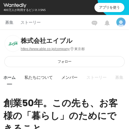
アプリを使う
400万人が利用するビジネスSNS
募集
ストーリー
株式会社エイブル
https://www.able.co.jp/company
東京都
フォロー
ホーム
私たちについて
メンバー
ストーリー
募集
創業50年。この先も、お客
様の「暮らし」のためにで
きること。