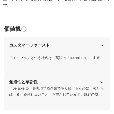
す。
価値観
カスタマーファースト
「エイブル」という社名は、英語の「be able to」に由来し
ています。「～できる」といった意味で使用されるこの言
葉には、エイブルが大切にする「できない理由を考える前
に、実現する手段や方法を考える姿勢」が込められていま
創造性と革新性
す。社是に「お客様を泣かせない」を掲げる企業として、
「お客様のために」を原点とする企業として、「できるこ
「be able to」を実現する企業であり続けるために、私たち
と」を一つ一つ実現していきます。
は「変化を恐れないこと」を重んじています。既存の成功
体験や慣習にとらわれず、新しい発見や視点を取り入れる
こと。エイブルはお客様視点を忘れず、果敢に新たな挑戦
と変化を繰り返すことで、これまで、さまざまな「業界